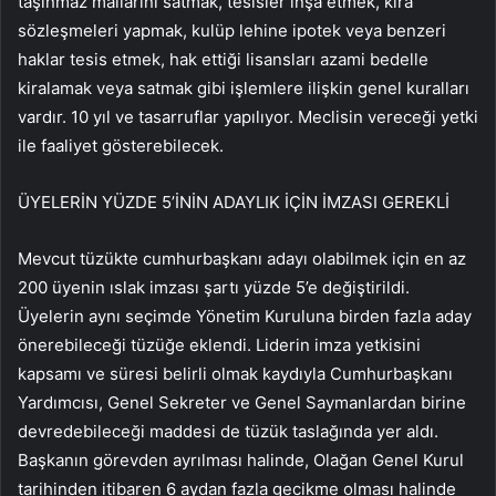
taşınmaz mallarını satmak, tesisler inşa etmek, kira
sözleşmeleri yapmak, kulüp lehine ipotek veya benzeri
haklar tesis etmek, hak ettiği lisansları azami bedelle
kiralamak veya satmak gibi işlemlere ilişkin genel kuralları
vardır. 10 yıl ve tasarruflar yapılıyor. Meclisin vereceği yetki
ile faaliyet gösterebilecek.
ÜYELERİN YÜZDE 5’İNİN ADAYLIK İÇİN İMZASI GEREKLİ
Mevcut tüzükte cumhurbaşkanı adayı olabilmek için en az
200 üyenin ıslak imzası şartı yüzde 5’e değiştirildi.
Üyelerin aynı seçimde Yönetim Kuruluna birden fazla aday
önerebileceği tüzüğe eklendi. Liderin imza yetkisini
kapsamı ve süresi belirli olmak kaydıyla Cumhurbaşkanı
Yardımcısı, Genel Sekreter ve Genel Saymanlardan birine
devredebileceği maddesi de tüzük taslağında yer aldı.
Başkanın görevden ayrılması halinde, Olağan Genel Kurul
tarihinden itibaren 6 aydan fazla gecikme olması halinde