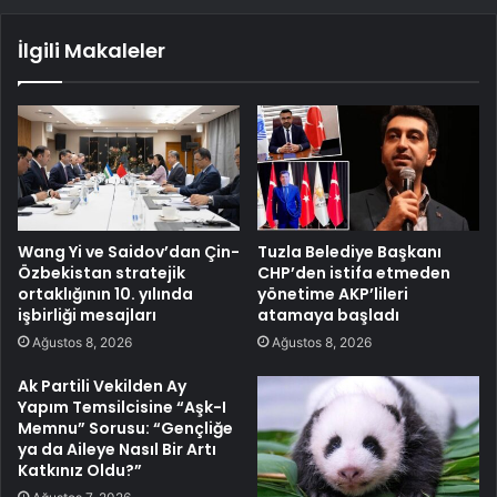
İlgili Makaleler
Wang Yi ve Saidov’dan Çin-
Tuzla Belediye Başkanı
Özbekistan stratejik
CHP’den istifa etmeden
ortaklığının 10. yılında
yönetime AKP’lileri
işbirliği mesajları
atamaya başladı
Ağustos 8, 2026
Ağustos 8, 2026
Ak Partili Vekilden Ay
Yapım Temsilcisine “Aşk-I
Memnu” Sorusu: “Gençliğe
ya da Aileye Nasıl Bir Artı
Katkınız Oldu?”