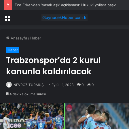
Ece Erken’den ‘yasak aşk’ açıklaması: Hukuki yollara başvuruyor
Menü
Anasayfa
/
Haber
Haber
Trabzonspor’da 2 kurul
kanunla kaldırılacak
NEVROZ TURMUŞ
Eylül 11, 2023
0
9
4 dakika okuma süresi