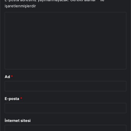
işaretlenmişlerdir
Y
o
r
u
m
*
Ad
*
E-posta
*
İnternet sitesi