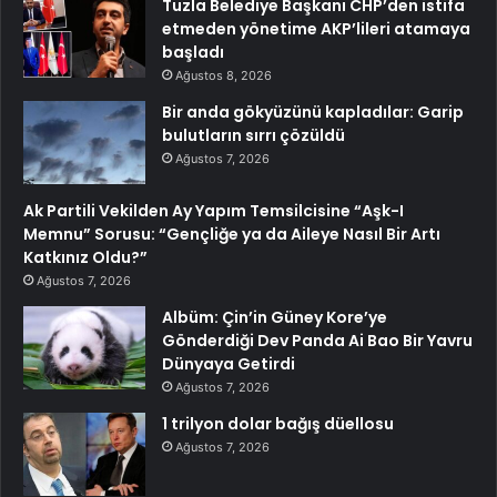
Tuzla Belediye Başkanı CHP’den istifa
etmeden yönetime AKP’lileri atamaya
başladı
Ağustos 8, 2026
Bir anda gökyüzünü kapladılar: Garip
bulutların sırrı çözüldü
Ağustos 7, 2026
Ak Partili Vekilden Ay Yapım Temsilcisine “Aşk-I
Memnu” Sorusu: “Gençliğe ya da Aileye Nasıl Bir Artı
Katkınız Oldu?”
Ağustos 7, 2026
Albüm: Çin’in Güney Kore’ye
Gönderdiği Dev Panda Ai Bao Bir Yavru
Dünyaya Getirdi
Ağustos 7, 2026
1 trilyon dolar bağış düellosu
Ağustos 7, 2026