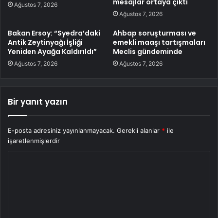
mesajlar ortaya çıktı
Ağustos 7, 2026
Ağustos 7, 2026
Bakan Ersoy: “Syedra’daki
Ahbap soruşturması ve
Antik Zeytinyağı İşliği
emekli maaşı tartışmaları
Yeniden Ayağa Kaldırıldı”
Meclis gündeminde
Ağustos 7, 2026
Ağustos 7, 2026
Bir yanıt yazın
E-posta adresiniz yayınlanmayacak.
Gerekli alanlar
*
ile
işaretlenmişlerdir
Y
o
r
u
m