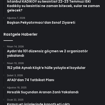
İstanbul KADIKÖY su kesintisi! 22-23 Temmuz İSKİ
Kadıköy su kesintisi ne zaman bitecek, sular ne zaman
gelecek?
Ağustos 7, 2026
Başkan Pekyatırmacı’dan Esnaf Ziyareti
Rastgele Haberler
Nisan 14, 2026
Aydın’da 101 düzensiz göçmen ve 2 organizatör
yakalandı
Nisan 10, 2026
152 yıllık Aynalı Köşk’e hülle yoluyla el koydular
Şubat 3, 2026
AFAD’dan 74 Tatbikat Planı
Ağustos 19, 2025
Hırsızlık Suçundan Aranan Zanlı Yakalandı
Ocak 22, 2025
Kırmızı et ürünlerinde kanatlı eti çıktı