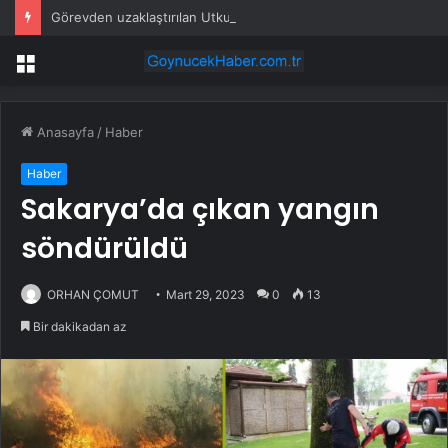
Görevden uzaklaştırılan Utku Caner Çaykara hakkında tahliye kararı
Menü
Anasayfa
/
Haber
Haber
Sakarya’da çıkan yangın
söndürüldü
ORHAN ÇOMUT
Mart 29, 2023
0
13
Bir dakikadan az