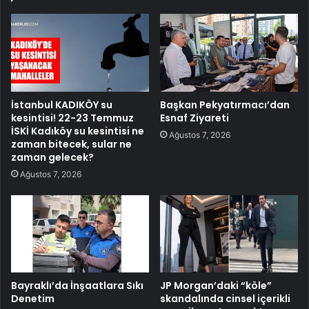
İstanbul KADIKÖY su
Başkan Pekyatırmacı’dan
kesintisi! 22-23 Temmuz
Esnaf Ziyareti
İSKİ Kadıköy su kesintisi ne
Ağustos 7, 2026
zaman bitecek, sular ne
zaman gelecek?
Ağustos 7, 2026
Bayraklı’da İnşaatlara Sıkı
JP Morgan’daki “köle”
Denetim
skandalında cinsel içerikli