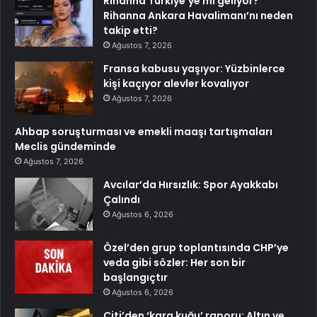
Rihanna Türkiye’ye mi geliyor?
Rihanna Ankara Havalimanı’nı neden
takip etti?
Ağustos 7, 2026
Fransa kabusu yaşıyor: Yüzbinlerce
kişi kaçıyor alevler kovalıyor
Ağustos 7, 2026
Ahbap soruşturması ve emekli maaşı tartışmaları
Meclis gündeminde
Ağustos 7, 2026
Avcılar’da Hırsızlık: Spor Ayakkabı
Çalındı
Ağustos 6, 2026
Özel’den grup toplantısında CHP’ye
veda gibi sözler: Her son bir
başlangıçtır
Ağustos 6, 2026
Citi’den ‘kara kuğu’ raporu: Altın ve