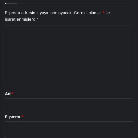
E-posta adresiniz yayınlanmayacak.
Gerekli alanlar
*
ile
işaretlenmişlerdir
Y
o
r
u
m
*
Ad
*
E-posta
*