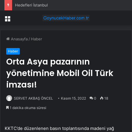
Hedefleri İstanbul
Menü
Anasayfa
/
Haber
Haber
Orta Asya pazarının
yönetimine Mobil Oil Türk
imzası!
SERVET AKBAŞ ÖNCEL
Kasım 15, 2022
0
18
1 dakika okuma süresi
KKTC’de düzenlenen basın toplantısında madeni yağ