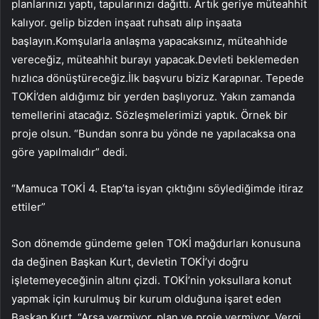
planlarınızı yaptı, tapularınızı dağıttı. Artık geriye müteahhit
kalıyor. gelip bizden inşaat ruhsatı alıp inşaata
başlayın.Komşularla anlaşma yapacaksınız, müteahhide
vereceğiz, müteahhit burayı yapacak.Devleti beklemeden
hızlıca dönüştüreceğiz.İlk başvuru biziz Karapınar. Tepede
TOKİ’den aldığımız bir yerden başlıyoruz. Yakın zamanda
temellerini atacağız. Sözleşmelerimizi yaptık. Örnek bir
proje olsun. “Bundan sonra bu yönde ne yapılacaksa ona
göre yapılmalıdır” dedi.
“Mamuca TOKİ 4. Etap’ta isyan çıktığını söylediğimde itiraz
ettiler”
Son dönemde gündeme gelen TOKİ mağdurları konusuna
da değinen Başkan Kurt, devletin TOKİ’yi doğru
işletemeyeceğinin altını çizdi. TOKİ’nin yoksullara konut
yapmak için kurulmuş bir kurum olduğuna işaret eden
Başkan Kurt, “Arsa vermiyor, plan ve proje vermiyor. Vergi