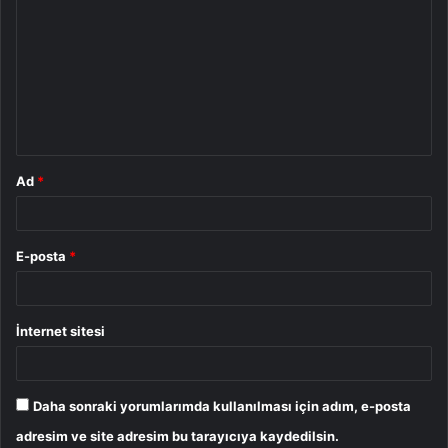
o
r
u
m
*
Ad
*
E-posta
*
İnternet sitesi
Daha sonraki yorumlarımda kullanılması için adım, e-posta
adresim ve site adresim bu tarayıcıya kaydedilsin.