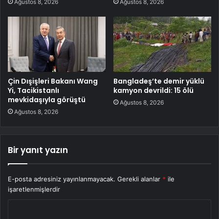
Ağustos 8, 2026
Ağustos 8, 2026
Çin Dışişleri Bakanı Wang
Bangladeş’te demir yüklü
Yi, Tacikistanlı
kamyon devrildi: 15 ölü
mevkidaşıyla görüştü
Ağustos 8, 2026
Ağustos 8, 2026
Bir yanıt yazın
E-posta adresiniz yayınlanmayacak.
Gerekli alanlar
*
ile
işaretlenmişlerdir
Y