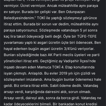
vermiyor. Ücret vermiyor. Ancak müteahhitle aynı paraya
ev satıyor. Burada bir çelişki var. Ben Odunpazarı
Belediyesindenim.” TOKİ ile yaptığı sözleşmeyi görünce
itiraz ettim. Burada bir sorun var dedim, müteahhitle aynı
paraya satıyorsunuz. Sözleşmede vatandaşın 5 yıl sonra
kaç lira taksit ödeyeceği belli değil. Öyle bir TÜFE-TEFE
yuvarlaması yaptı ki asgari ücretin üçte biri ödenecek. Ben
hayal ederken bugün asgari ücretin 3/4’ünü veriyorlar.
Bunları söylediğimde bazı AK Parti meclis üyeleri ve parti
yöneticileri itiraz etti. Geçtiğimiz ay Vadişehir İlçesi’nde
inşaatı devam eden Mamuca TOKİ 4. Etap konutlarında
isyan çıkmıştı. Anlaşıldı. Bu evler 2019 yılı için çizildi ve
sözleşmeleri imzalandı. Ama bugün bunlar ödenemez hale
geldi. Biz onlara itiraz ettik. Sabit ödeme dedik. Vatandaş
arsayı verdi, karşılığında dairesini aldı, sorun olmadı.
Arsayı verdi, daireyi aldı, sonra da borca ​​girdi. Vatandaş ne
kadar ödeyeceklerini bilmeli. Bir bankadan konut kredisi