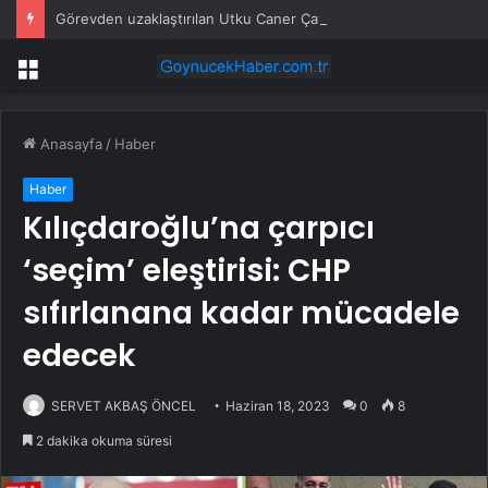
Görevden uzaklaştırılan Utku Caner Çaykara hakkında tahliye kararı
Menü
Anasayfa
/
Haber
Haber
Kılıçdaroğlu’na çarpıcı
‘seçim’ eleştirisi: CHP
sıfırlanana kadar mücadele
edecek
SERVET AKBAŞ ÖNCEL
Haziran 18, 2023
0
8
2 dakika okuma süresi