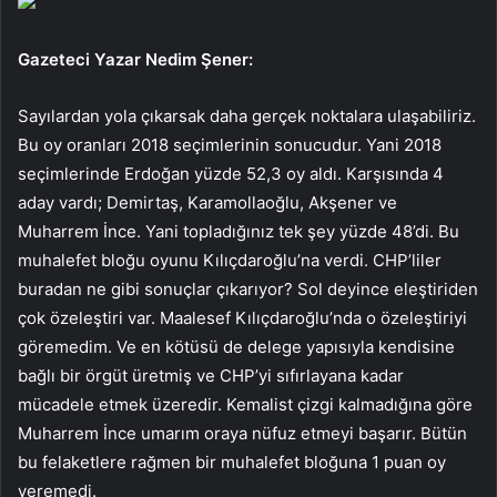
Gazeteci Yazar Nedim Şener:
Sayılardan yola çıkarsak daha gerçek noktalara ulaşabiliriz.
Bu oy oranları 2018 seçimlerinin sonucudur. Yani 2018
seçimlerinde Erdoğan yüzde 52,3 oy aldı. Karşısında 4
aday vardı; Demirtaş, Karamollaoğlu, Akşener ve
Muharrem İnce. Yani topladığınız tek şey yüzde 48’di. Bu
muhalefet bloğu oyunu Kılıçdaroğlu’na verdi. CHP’liler
buradan ne gibi sonuçlar çıkarıyor? Sol deyince eleştiriden
çok özeleştiri var. Maalesef Kılıçdaroğlu’nda o özeleştiriyi
göremedim. Ve en kötüsü de delege yapısıyla kendisine
bağlı bir örgüt üretmiş ve CHP’yi sıfırlayana kadar
mücadele etmek üzeredir. Kemalist çizgi kalmadığına göre
Muharrem İnce umarım oraya nüfuz etmeyi başarır. Bütün
bu felaketlere rağmen bir muhalefet bloğuna 1 puan oy
veremedi.