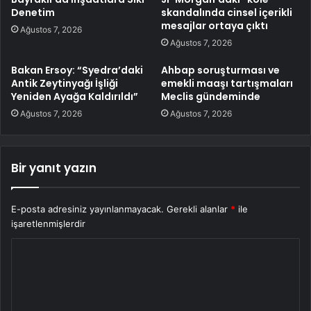
Denetim
skandalında cinsel içerikli
mesajlar ortaya çıktı
Ağustos 7, 2026
Ağustos 7, 2026
Bakan Ersoy: “Syedra’daki
Ahbap soruşturması ve
Antik Zeytinyağı İşliği
emekli maaşı tartışmaları
Yeniden Ayağa Kaldırıldı”
Meclis gündeminde
Ağustos 7, 2026
Ağustos 7, 2026
Bir yanıt yazın
E-posta adresiniz yayınlanmayacak.
Gerekli alanlar
*
ile
işaretlenmişlerdir
Y
o
r