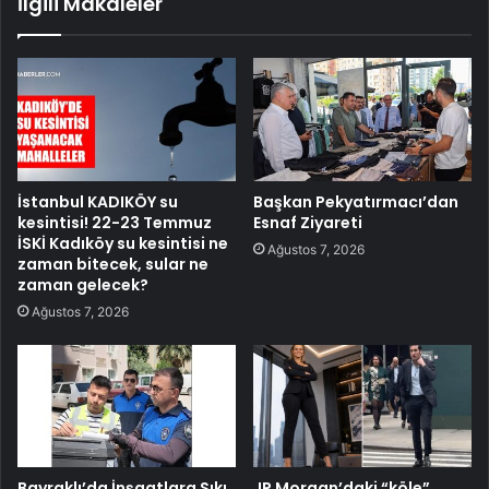
İlgili Makaleler
İstanbul KADIKÖY su
Başkan Pekyatırmacı’dan
kesintisi! 22-23 Temmuz
Esnaf Ziyareti
İSKİ Kadıköy su kesintisi ne
Ağustos 7, 2026
zaman bitecek, sular ne
zaman gelecek?
Ağustos 7, 2026
Bayraklı’da İnşaatlara Sıkı
JP Morgan’daki “köle”