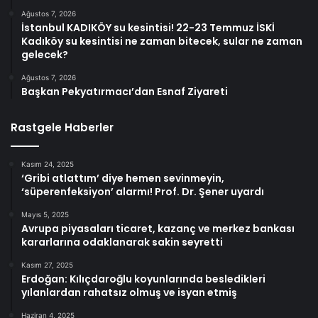
Ağustos 7, 2026
İstanbul KADIKÖY su kesintisi! 22-23 Temmuz İSKİ
Kadıköy su kesintisi ne zaman bitecek, sular ne zaman
gelecek?
Ağustos 7, 2026
Başkan Pekyatırmacı’dan Esnaf Ziyareti
Rastgele Haberler
Kasım 24, 2025
‘Gribi atlattım’ diye hemen sevinmeyin,
‘süperenfeksiyon’ alarmı! Prof. Dr. Şener uyardı
Mayıs 5, 2025
Avrupa piyasaları ticaret, kazanç ve merkez bankası
kararlarına odaklanarak sakin seyretti
Kasım 27, 2025
Erdoğan: Kılıçdaroğlu koyunlarında besledikleri
yılanlardan rahatsız olmuş ve isyan etmiş
Haziran 4, 2025