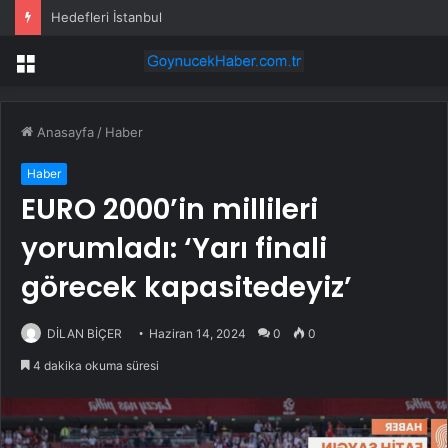
Arıkan: Ahbap’ı kollayan çavuşlar ortaya çıkana kadar peşini bırakmayacağız
Menü
Anasayfa
/
Haber
Haber
EURO 2000’in millileri
yorumladı: ‘Yarı finali
görecek kapasitedeyiz’
DİLAN BİÇER
Haziran 14, 2024
0
0
4 dakika okuma süresi