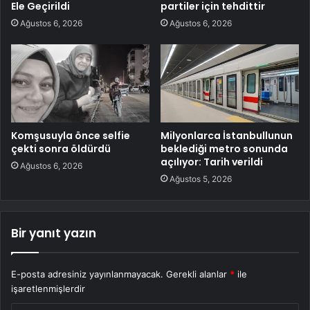
Ele Geçirildi
partiler için tehdittir
Ağustos 6, 2026
Ağustos 6, 2026
Komşusuyla önce selfie
Milyonlarca İstanbullunun
çekti sonra öldürdü
beklediği metro sonunda
açılıyor: Tarih verildi
Ağustos 6, 2026
Ağustos 5, 2026
Bir yanıt yazın
E-posta adresiniz yayınlanmayacak.
Gerekli alanlar
*
ile
işaretlenmişlerdir