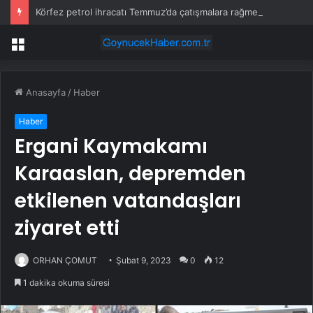
Körfez petrol ihracatı Temmuz’da çatışmalara rağmen sabit kaldı
Menü
Anasayfa
/
Haber
Haber
Ergani Kaymakamı
Karaaslan, depremden
etkilenen vatandaşları
ziyaret etti
ORHAN ÇOMUT
Şubat 9, 2023
0
12
1 dakika okuma süresi