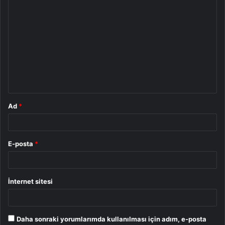
Y
o
r
u
m
*
Ad
*
E-posta
*
İnternet sitesi
Daha sonraki yorumlarımda kullanılması için adım, e-posta