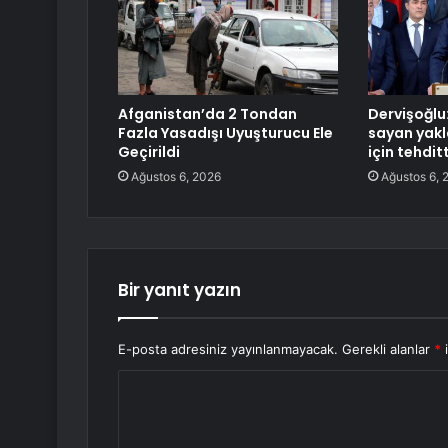
Afganistan’da 2 Tondan
Dervişoğlu:
Fazla Yasadışı Uyuşturucu Ele
sayan yakl
Geçirildi
için tehditt
Ağustos 6, 2026
Ağustos 6, 
Bir yanıt yazın
E-posta adresiniz yayınlanmayacak.
Gerekli alanlar
*
i
Y
o
r