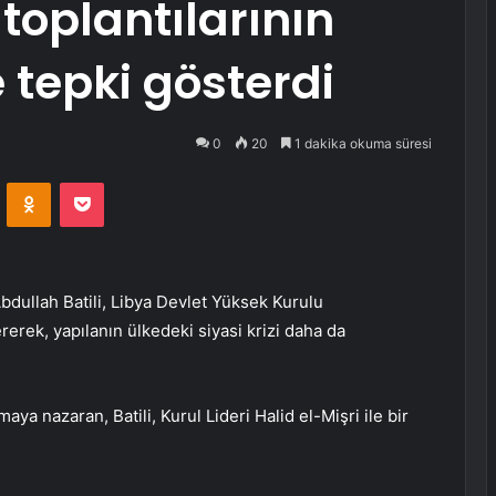
toplantılarının
tepki gösterdi
0
20
1 dakika okuma süresi
VKontakte
Odnoklassniki
Pocket
Abdullah Batili, Libya Devlet Yüksek Kurulu
erek, yapılanın ülkedeki siyasi krizi daha da
ya nazaran, Batili, Kurul Lideri Halid el-Mişri ile bir