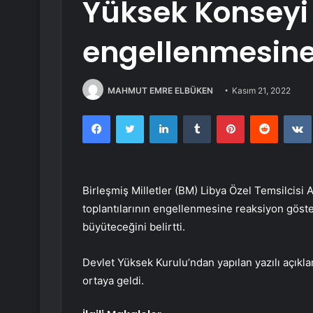
Yüksek Konseyi 
engellenmesine 
MAHMUT EMRE ELBÜKEN
Kasım 21, 2022
Facebook
Twitter
LinkedIn
Tumblr
Pinterest
Reddit
Birleşmiş Milletler (BM) Libya Özel Temsilcisi 
toplantılarının engellenmesine reaksiyon göster
büyüteceğini belirtti.
Devlet Yüksek Kurulu’ndan yapılan yazılı açıklama
ortaya geldi.