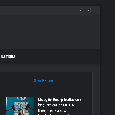
rede deprem oldu?
İLETIŞIM
Son Eklenen
Metgün Enerji halka arz
kaç lot verir? METEN
Enerji halka arz