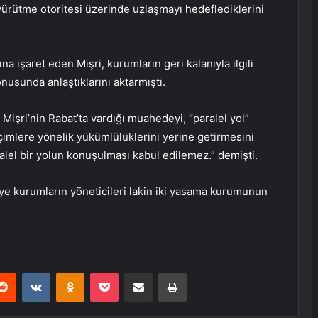
yürütme otoritesi üzerinde uzlaşmayı hedeflediklerini
na işaret eden Mişri, kurumların geri kalanıyla ilgili
usunda anlaştıklarını aktarmıştı.
şri’nin Rabat’ta vardığı muahedeyi, “paralel yol”
çimlere yönelik yükümlülüklerini yerine getirmesini
ralel bir yolun konuşulması kabul edilemez.” demişti.
ye kurumların yöneticileri lakin iki yasama kurumunun
erest
Reddit
VKontakte
Odnoklassniki
Pocket
E-Posta ile paylaş
Yazdır