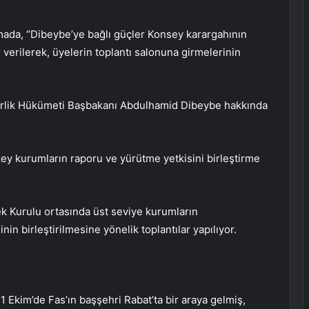
ada, “Dibeybe’ye bağlı güçler Konsey karargahının
er verilerek, üyelerin toplantı salonuna girmelerinin
l Birlik Hükümeti Başbakanı Abdulhamid Dibeybe hakkında
y kurumların raporu ve yürütme yetkisini birleştirme
ek Kurulu ortasında üst seviye kurumların
nin birleştirilmesine yönelik toplantılar yapılıyor.
21 Ekim’de Fas’ın başşehri Rabat’ta bir araya gelmiş,