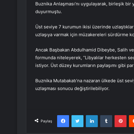
Buznika Anlaşması’nı uygulayarak, birleşik bir 
duyurmuştu.
Üst seviye 7 kurumun ikisi üzerinde uzlaştıkları
uzlaşıya varmak için müzakereleri sürdürme kon
Ancak Başbakan Abdulhamid Dibeybe, Salih ve Mi
formunda niteleyerek, “Libyalılar herkesten se
istiyor. Üst düzey kurumların paylaşımı gibi pa
Buznika Mutabakatı’na nazaran ülkede üst sevi
uzlaşması sonucu değiştirilebiliyor.
Facebook
Twitter
LinkedIn
Tumblr
Pint
Paylaş