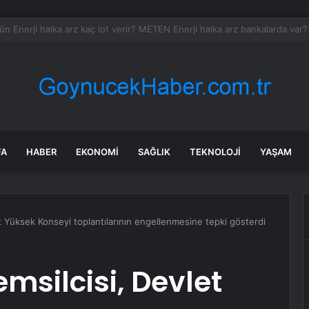
bul’da deprem mi oldu? SON DAKİKA! 21 Temmuz İstanbul’da az önce ne
FA
HABER
EKONOMI
SAĞLIK
TEKNOLOJI
YAŞAM
t Yüksek Konseyi toplantılarının engellenmesine tepki gösterdi
msilcisi, Devlet