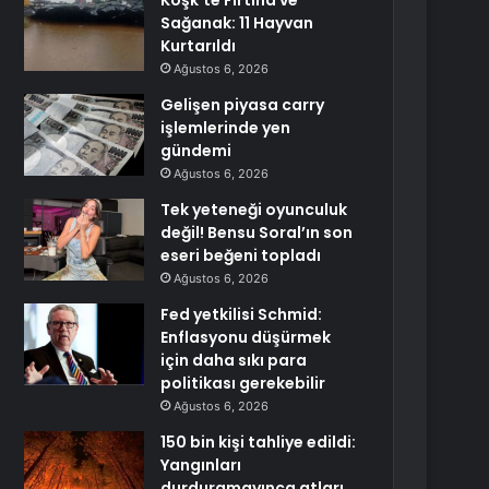
Köşk’te Fırtına ve
Sağanak: 11 Hayvan
Kurtarıldı
Ağustos 6, 2026
Gelişen piyasa carry
işlemlerinde yen
gündemi
Ağustos 6, 2026
Tek yeteneği oyunculuk
değil! Bensu Soral’ın son
eseri beğeni topladı
Ağustos 6, 2026
Fed yetkilisi Schmid:
Enflasyonu düşürmek
için daha sıkı para
politikası gerekebilir
Ağustos 6, 2026
150 bin kişi tahliye edildi:
Yangınları
durduramayınca atları