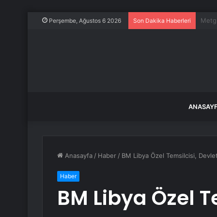
İstan
Perşembe, Ağustos 6 2026
Son Dakika Haberleri
ANASAY
Anasayfa
/
Haber
/
BM Libya Özel Temsilcisi, Devle
Haber
BM Libya Özel Te