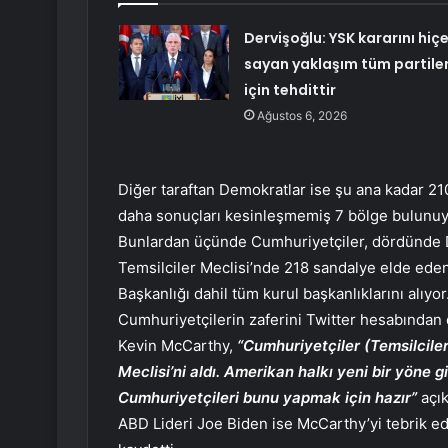
Dervişoğlu: YSK kararını hiç
sayan yaklaşım tüm partile
için tehdittir
Ağustos 6, 2026
Diğer taraftan Demokratlar ise şu ana kadar 210
daha sonuçları kesinleşmemiş 7 bölge bulunuy
Bunlardan üçünde Cumhuriyetçiler, dördünde D
Temsilciler Meclisi’nde 218 sandalye elde ede
Başkanlığı dahil tüm kurul başkanlıklarını alıyor
Cumhuriyetçilerin zaferini Twitter hesabından 
Kevin McCarthy,
“Cumhuriyetçiler (Temsilcile
Meclisi’ni aldı. Amerikan halkı yeni bir yöne 
Cumhuriyetçileri bunu yapmak için hazır”
açık
ABD Lideri Joe Biden ise McCarthy’yi tebrik e