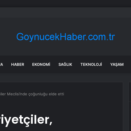
suyla önce selfie çekti sonra öldürdü
FA
HABER
EKONOMI
SAĞLIK
TEKNOLOJI
YAŞAM
iler Meclisi’nde çoğunluğu elde etti
yetçiler,