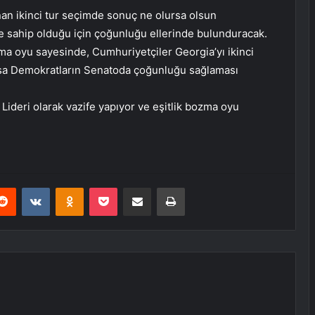
nan ikinci tur seçimde sonuç ne olursa olsun
e sahip olduğu için çoğunluğu ellerinde bulunduracak.
ozma oyu sayesinde, Cumhuriyetçiler Georgia’yı ikinci
olsa Demokratların Senatoda çoğunluğu sağlaması
Lideri olarak vazife yapıyor ve eşitlik bozma oyu
erest
Reddit
VKontakte
Odnoklassniki
Pocket
E-Posta ile paylaş
Yazdır