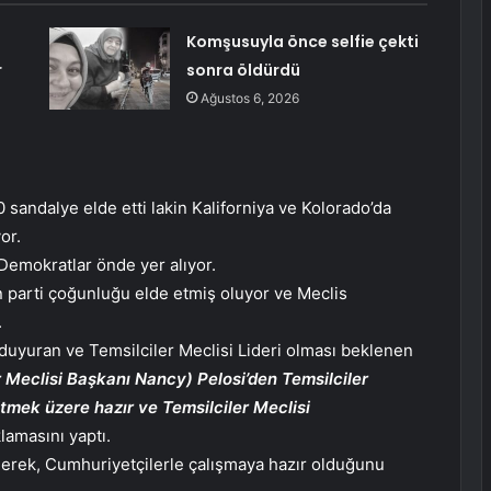
e
Komşusuyla önce selfie çekti
r
sonra öldürdü
Ağustos 6, 2026
 sandalye elde etti lakin Kaliforniya ve Kolorado’da
or.
emokratlar önde yer alıyor.
n parti çoğunluğu elde etmiş oluyor ve Meclis
.
duyuran ve Temsilciler Meclisi Lideri olması beklenen
r Meclisi Başkanı Nancy) Pelosi’den Temsilciler
gitmek üzere hazır ve Temsilciler Meclisi
lamasını yaptı.
derek, Cumhuriyetçilerle çalışmaya hazır olduğunu