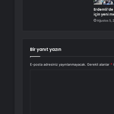
Erdemli’de
için yeni m
Ağustos 5, 
Bir yanıt yazın
E-posta adresiniz yayınlanmayacak.
Gerekli alanlar
*
i
Y
o
r
u
m
*