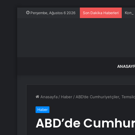
Komşu
Perşembe, Ağustos 6 2026
Son Dakika Haberleri
ANASAY
Anasayfa
/
Haber
/
ABD’de Cumhuriyetçiler, Temsilc
Haber
ABD’de Cumhuri