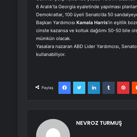
6 Aralık’ta Georgia eyaletinde yapılması planla
Demokratlar, 100 üyeli Senato’da 50 sandalyey
Başkan Yardımcısı
Kamala Harris
‘in eşitlik b
cinste kazansa ve koltuk dağılımı 50-50 bile 
mümkün olacak.
Yasalara nazaran ABD Lider Yardımcısı, Senato 
kullanabiliyor.
Facebook
Twitter
LinkedIn
Tumblr
Pint
Paylaş
NEVROZ TURMUŞ