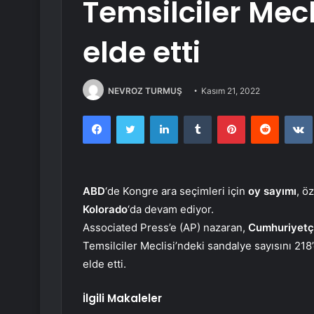
Temsilciler Mec
elde etti
NEVROZ TURMUŞ
Kasım 21, 2022
Facebook
Twitter
LinkedIn
Tumblr
Pinterest
Reddit
ABD
‘de Kongre ara seçimleri için
oy sayımı
, ö
Kolorado
‘da devam ediyor.
Associated Press’e (AP) nazaran,
Cumhuriyetç
Temsilciler Meclisi’ndeki sandalye sayısını 218
elde etti.
İlgili Makaleler