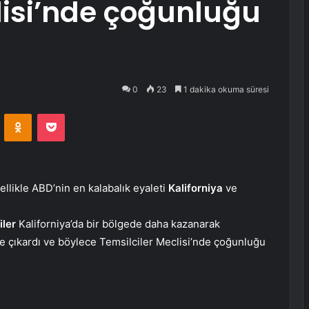
lisi’nde çoğunluğu
0
23
1 dakika okuma süresi
VKontakte
Odnoklassniki
Pocket
zellikle ABD’nin en kalabalık eyaleti
Kaliforniya
ve
iler
Kaliforniya’da bir bölgede daha kazanarak
’e çıkardı ve böylece Temsilciler Meclisi’nde çoğunluğu