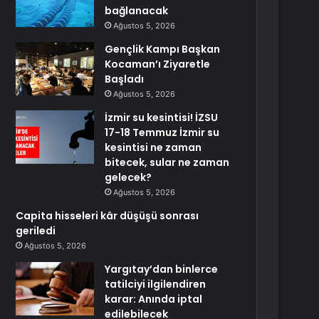
bağlanacak
Ağustos 5, 2026
Gençlik Kampı Başkan
Kocaman’ı Ziyaretle
Başladı
Ağustos 5, 2026
İzmir su kesintisi! İZSU
17-18 Temmuz İzmir su
kesintisi ne zaman
bitecek, sular ne zaman
gelecek?
Ağustos 5, 2026
Capita hisseleri kâr düşüşü sonrası
geriledi
Ağustos 5, 2026
Yargıtay’dan binlerce
tatilciyi ilgilendiren
karar: Anında iptal
edilebilecek