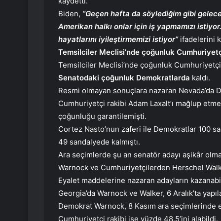
kaydetti.
Biden,
“Geçen hafta da söylediğim gibi gelece
Amerikan halkı onlar için iş yapmamızı istiyo
hayatlarını iyileştirmemizi istiyor”
ifadelerini k
Temsilciler Meclisi’nde çoğunluk Cumhuriyet
Temsilciler Meclisi’nde çoğunluk Cumhuriyetç
Senatodaki çoğunluk Demokratlarda
kaldı.
Resmi olmayan sonuçlara nazaran Nevada’da D
Cumhuriyetçi rakibi Adam Laxalt’ı mağlup etm
çoğunluğu garantilemişti.
Cortez Nasto’nun zaferi ile Demokratlar 100 sa
49 sandalyede kalmıştı.
Ara seçimlerde şu an senatör adayı aşikâr olm
Warnock ve Cumhuriyetçilerden Herschel Walker
Eyalet maddelerine nazaran adayların kazanabil
Georgia’da Warnock ve Walker, 6 Aralık’ta yapıla
Demokrat Warnock, 8 Kasım ara seçimlerinde ey
Cumhuriyetçi rakibi ise yüzde 48.5’ini alabildi.