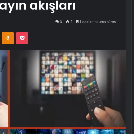
yayın akışları
0
2
1 dakika okuma süresi
VKontakte
Odnoklassniki
Pocket