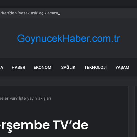
rken’den ‘yasak aşk’ açıklaması: Hukuki yollara başvuruyor
FA
HABER
EKONOMI
SAĞLIK
TEKNOLOJI
YAŞAM
er var? İşte yayın akışları
erşembe TV’de