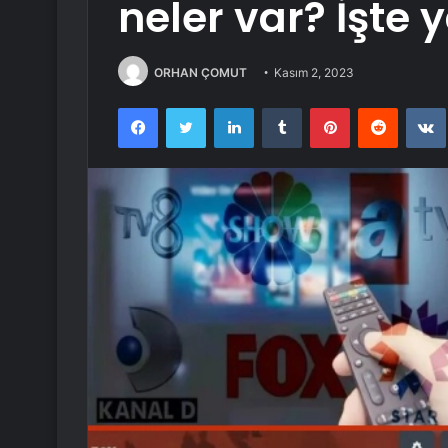
neler var? İşte 
ORHAN ÇOMUT
Kasım 2, 2023
Facebook
Twitter
LinkedIn
Tumblr
Pinterest
Reddit