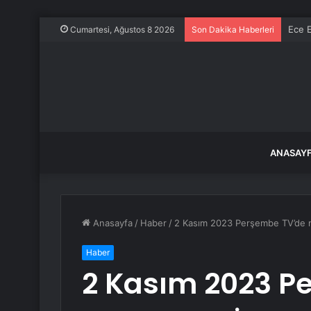
Ece E
Cumartesi, Ağustos 8 2026
Son Dakika Haberleri
ANASAY
Anasayfa
/
Haber
/
2 Kasım 2023 Perşembe TV’de nel
Haber
2 Kasım 2023 P