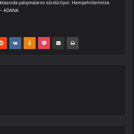
tasında çalışmalarını sürdürüyor. Hemşehrilerimize
. – ADANA
erest
Reddit
VKontakte
Odnoklassniki
Pocket
E-Posta ile paylaş
Yazdır