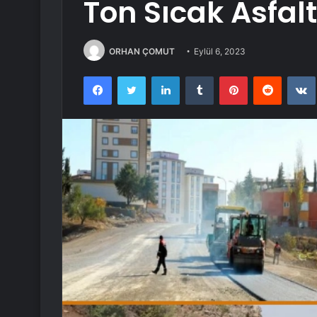
Ton Sıcak Asfal
ORHAN ÇOMUT
Eylül 6, 2023
Facebook
Twitter
LinkedIn
Tumblr
Pinterest
Reddit