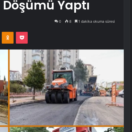
t Döşümü Yaptı
0
8
1 dakika okuma süresi
VKontakte
Odnoklassniki
Pocket