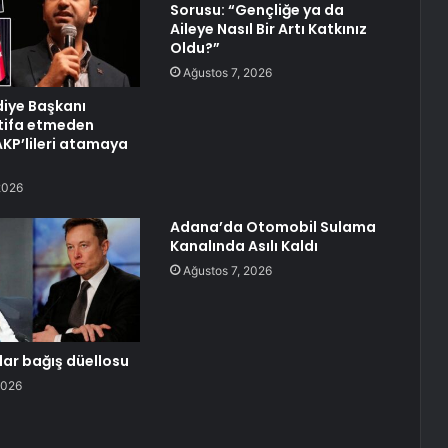
Sorusu: “Gençliğe ya da
Aileye Nasıl Bir Artı Katkınız
Oldu?”
Ağustos 7, 2026
diye Başkanı
tifa etmeden
KP’lileri atamaya
2026
Adana’da Otomobil Sulama
Kanalında Asılı Kaldı
Ağustos 7, 2026
olar bağış düellosu
2026