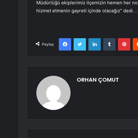
Müdürlüğü ekiplerimiz ilçemizin hemen her nok
hizmet etmenin gayreti içinde olacağız” dedi. 
Facebook
Twitter
LinkedIn
Tumblr
Pint
Paylaş
ORHAN ÇOMUT