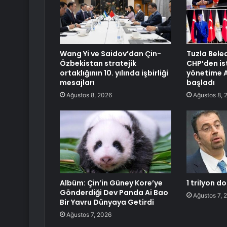
Wang Yi ve Saidov’dan Çin-
Tuzla Bele
Özbekistan stratejik
CHP’den is
ortaklığının 10. yılında işbirliği
yönetime A
mesajları
başladı
Ağustos 8, 2026
Ağustos 8, 
Albüm: Çin’in Güney Kore’ye
1 trilyon d
Gönderdiği Dev Panda Ai Bao
Ağustos 7, 
Bir Yavru Dünyaya Getirdi
Ağustos 7, 2026