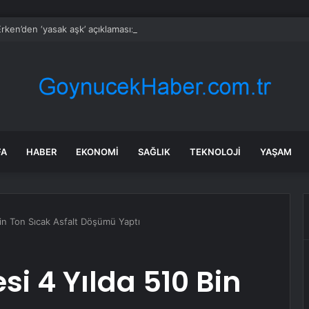
rken’den ‘yasak aşk’ açıklaması: Hukuki yollara başvuruyor
FA
HABER
EKONOMI
SAĞLIK
TEKNOLOJI
YAŞAM
Bin Ton Sıcak Asfalt Döşümü Yaptı
si 4 Yılda 510 Bin