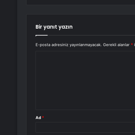
Bir yanıt yazın
E-posta adresiniz yayınlanmayacak.
Gerekli alanlar
*
i
Y
o
r
u
m
*
Ad
*