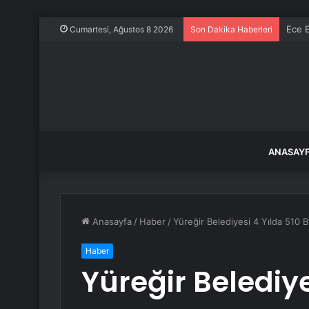
Ece E
Cumartesi, Ağustos 8 2026
Son Dakika Haberleri
ANASAY
Anasayfa
/
Haber
/
Yüreğir Belediyesi 4 Yılda 510 
Haber
Yüreğir Belediye