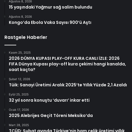
Ağustos 8, 2026
15 yaşındaki Yağmur sağ salim bulundu
Ağustos 8, 2026
Kongo’da Ebola Vaka Sayısı 900’ü Aştı
Rastgele Haberler
Kasım 25, 2025
2026 DÜNYA KUPASI PLAY-OFF KURA CANLI İZLE: 2026
FIFA Dünya Kupası play-off kura çekimi hangi kanalda,
saat kaçta?
Şubat 12, 2026
Tüik: Sanayi Üretimi Aralık 2025’te Yıllık Yüzde 2,1 Azaldı
Eylül 25, 2025
32 yıl sonra konuştu ‘duvarı’ inkar etti
Ocak 17, 2026
2025 Alebrijes Geçit Töreni Meksiko’da
Mart 28, 2025
TÇÜD: Şubat ayında Türkiye’nin ham çelik üretimi yıllık