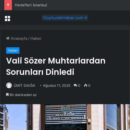
Hedefleri İstanbul
Menü
Anasayfa
/
Haber
Haber
Vali Sözer Muhtarlardan
Sorunları Dinledi
ÜMİT SAVĞA
Ağustos 11, 2025
0
0
Bir dakikadan az