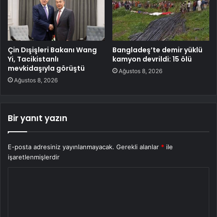
Çin Dışişleri Bakanı Wang
Bangladeş’te demir yüklü
Yi, Tacikistanlı
kamyon devrildi: 15 ölü
mevkidaşıyla görüştü
Ağustos 8, 2026
Ağustos 8, 2026
Bir yanıt yazın
E-posta adresiniz yayınlanmayacak.
Gerekli alanlar
*
ile
işaretlenmişlerdir
Y
o
r