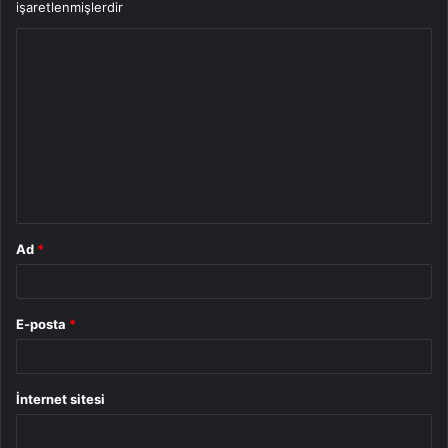
işaretlenmişlerdir
Y
o
r
u
m
*
Ad
*
E-posta
*
İnternet sitesi