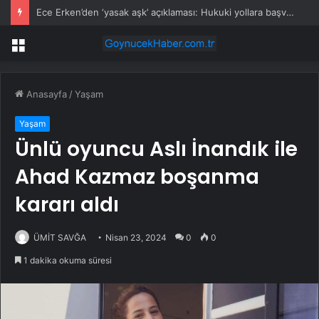
Ece Erken’den ‘yasak aşk’ açıklaması: Hukuki yollara başvuruyor
Menü
Anasayfa
/
Yaşam
Yaşam
Ünlü oyuncu Aslı İnandık ile
Ahad Kazmaz boşanma
kararı aldı
ÜMİT SAVĞA
Nisan 23, 2024
0
0
1 dakika okuma süresi