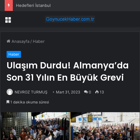
Hedefleri İstanbul
Menü
Anasayfa
/
Haber
Haber
Ulaşım Durdu! Almanya’da
Son 31 Yılın En Büyük Grevi
NEVROZ TURMUŞ
Mart 31, 2023
0
13
1 dakika okuma süresi