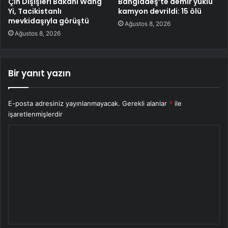
Çin Dışişleri Bakanı Wang
Bangladeş’te demir yüklü
Yi, Tacikistanlı
kamyon devrildi: 15 ölü
mevkidaşıyla görüştü
Ağustos 8, 2026
Ağustos 8, 2026
Bir yanıt yazın
E-posta adresiniz yayınlanmayacak.
Gerekli alanlar
*
ile
işaretlenmişlerdir
Y
o
r
u
m
*