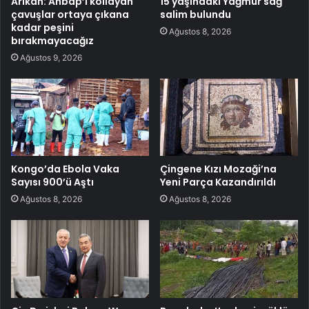
Arıkan: Ahbap’ı kollayan
15 yaşındaki Yağmur sağ
çavuşlar ortaya çıkana
salim bulundu
kadar peşini
Ağustos 8, 2026
bırakmayacağız
Ağustos 9, 2026
Kongo’da Ebola Vaka
Çingene Kızı Mozaği’na
Sayısı 900’ü Aştı
Yeni Parça Kazandırıldı
Ağustos 8, 2026
Ağustos 8, 2026