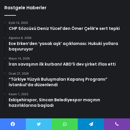
Rastgele Haberler
Eylül 14, 2025
CHP Sözcüsü Deniz Yücel’den Ömer Çelik’e sert tepki
Ağustos 8, 2026
Ece Erken’den ‘yasak aşk’ açıklaması: Hukuki yollara
başvuruyor
Mayıs 14, 2026
İran savaşının ilk kurbanı! ABD’li dev şirket iflas etti
Ocak 27, 2026
“Türkiye Yüzyılı Buluşmaları Kapanış Programı”
İstanbul’da düzenlendi
Kasım 1, 2023
Eskişehirspor, Sincan Belediyespor maçının
hazırlıklarına başladı
Facebook
Twitter
WhatsApp
Telegram
Viber