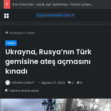
Ece Erken’den ‘yasak aşk’ açıklaması: Hukuki yollara başvuruyor
Menü
Anasayfa
/
Haber
Haber
Ukrayna, Rusya’nın Türk
gemisine ateş açmasını
kınadı
ORHAN ÇOMUT
Ağustos 21, 2023
0
9
1 dakika okuma süresi