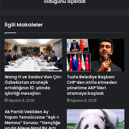
olduğunu açıkladı
İlgili Makaleler
Wang Yi ve Saidov’dan Çin-
Tuzla Belediye Başkanı
Özbekistan stratejik
CHP’den istifa etmeden
ortaklığının 10. yılında
yönetime AKP’lileri
işbirliği mesajları
atamaya başladı
Ağustos 8, 2026
Ağustos 8, 2026
Ak Partili Vekilden Ay
Yapım Temsilcisine “Aşk-I
Memnu” Sorusu: “Gençliğe
ya da Aileye Nasıl Bir Artı