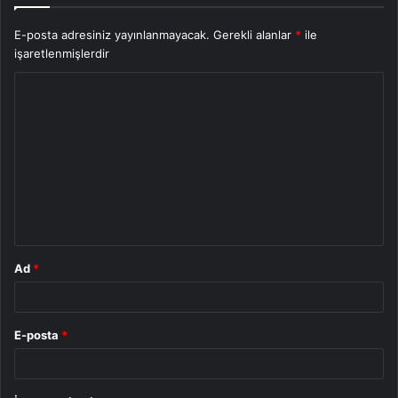
E-posta adresiniz yayınlanmayacak.
Gerekli alanlar
*
ile
işaretlenmişlerdir
Y
o
r
u
m
*
Ad
*
E-posta
*