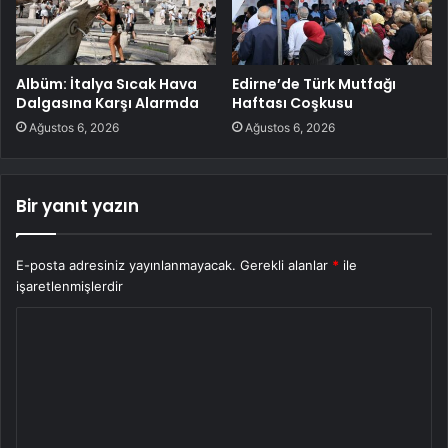
Albüm: İtalya Sıcak Hava
Edirne’de Türk Mutfağı
Dalgasına Karşı Alarmda
Haftası Coşkusu
Ağustos 6, 2026
Ağustos 6, 2026
Bir yanıt yazın
E-posta adresiniz yayınlanmayacak.
Gerekli alanlar
*
ile
işaretlenmişlerdir
Y
o
r
u
m