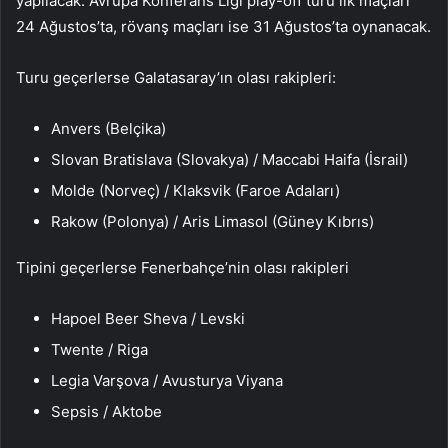
yapılacak. Avrupa Konferans Ligi play-off turu ilk maçları
24 Ağustos’ta, rövanş maçları ise 31 Ağustos’ta oynanacak.
Turu geçerlerse Galatasaray’ın olası rakipleri:
Anvers (Belçika)
Slovan Bratislava (Slovakya) / Maccabi Haifa (İsrail)
Molde (Norveç) / Klaksvik (Faroe Adaları)
Rakow (Polonya) / Aris Limasol (Güney Kıbrıs)
Tipini geçerlerse Fenerbahçe’nin olası rakipleri
Hapoel Beer Sheva / Levski
Twente / Riga
Legia Varşova / Avusturya Viyana
Sepsis / Aktobe