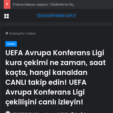
Fransa kabusu yaşıyor: Yüzbinlerce kişi kaçıyor alevler kovalıyor
Menü
Anasayfa
/
Haber
Haber
UEFA Avrupa Konferans Ligi
kura çekimi ne zaman, saat
kaçta, hangi kanaldan
CANLI takip edin! UEFA
Avrupa Konferans Ligi
çekilişini canlı izleyin!