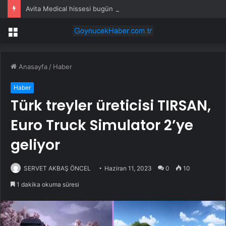
Avita Medical hissesi bugün neden yüzde 20 yükseliyor?
Menü
Anasayfa
/
Haber
Haber
Türk treyler üreticisi TIRSAN,
Euro Truck Simulator 2’ye
geliyor
SERVET AKBAŞ ÖNCEL
Haziran 11, 2023
0
10
1 dakika okuma süresi