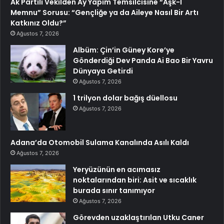
Ak Partili Vekilden Ay Yapım Temsilcisine “Aşk-I
Memnu” Sorusu: “Gençliğe ya da Aileye Nasıl Bir Artı
Katkınız Oldu?”
Ağustos 7, 2026
Albüm: Çin’in Güney Kore’ye
Gönderdiği Dev Panda Ai Bao Bir Yavru
Dünyaya Getirdi
Ağustos 7, 2026
1 trilyon dolar bağış düellosu
Ağustos 7, 2026
Adana’da Otomobil Sulama Kanalında Asılı Kaldı
Ağustos 7, 2026
Yeryüzünün en acımasız
noktalarından biri: Asit ve sıcaklık
burada sınır tanımıyor
Ağustos 7, 2026
Görevden uzaklaştırılan Utku Caner