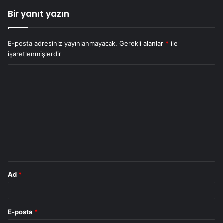
Bir yanıt yazın
E-posta adresiniz yayınlanmayacak.
Gerekli alanlar
*
ile
işaretlenmişlerdir
Y
o
r
u
m
*
Ad
*
E-posta
*