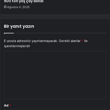
900 ton yaş çay alındı
Ağustos 4, 2026
Bir yanıt yazın
E-posta adresiniz yayınlanmayacak.
Gerekli alanlar
*
ile
işaretlenmişlerdir
Y
o
r
u
m
*
Ad
*