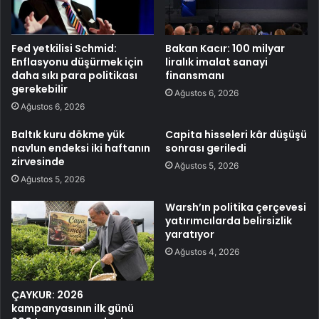
Fed yetkilisi Schmid:
Bakan Kacır: 100 milyar
Enflasyonu düşürmek için
liralık imalat sanayi
daha sıkı para politikası
finansmanı
gerekebilir
Ağustos 6, 2026
Ağustos 6, 2026
Baltık kuru dökme yük
Capita hisseleri kâr düşüşü
navlun endeksi iki haftanın
sonrası geriledi
zirvesinde
Ağustos 5, 2026
Ağustos 5, 2026
Warsh’ın politika çerçevesi
yatırımcılarda belirsizlik
yaratıyor
Ağustos 4, 2026
ÇAYKUR: 2026
kampanyasının ilk günü