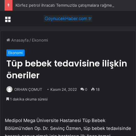
Körfez petrol ihracatı Temmuz’da çatışmalara rağmen sabit kaldı
Menü
Anasayfa
/
Ekonomi
Ekonomi
Tüp bebek tedavisine ilişkin
öneriler
ORHAN ÇOMUT
Kasım 24, 2022
0
18
1 dakika okuma süresi
Medipol Mega Üniversite Hastanesi Tüp Bebek
Bölümü’nden Op. Dr. Sevinç Özmen, tüp bebek tedavisinde