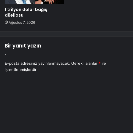
1 trilyon dolar bağış
düellosu
Ağustos 7, 2026
Bir yanıt yazın
E-posta adresiniz yayınlanmayacak.
Gerekli alanlar
*
ile
işaretlenmişlerdir
Y
o
r
u
m
*