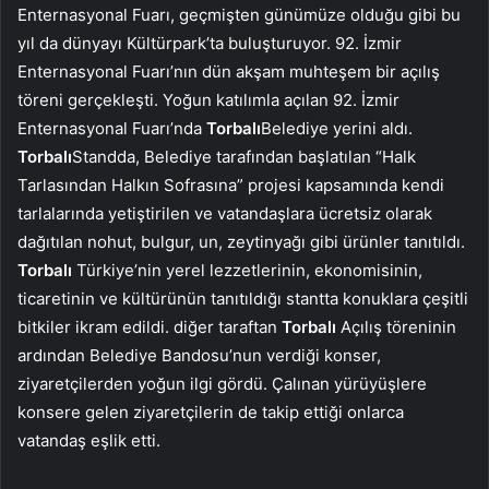
Enternasyonal Fuarı, geçmişten günümüze olduğu gibi bu
yıl da dünyayı Kültürpark’ta buluşturuyor. 92. İzmir
Enternasyonal Fuarı’nın dün akşam muhteşem bir açılış
töreni gerçekleşti. Yoğun katılımla açılan 92. İzmir
Enternasyonal Fuarı’nda
Torbalı
Belediye yerini aldı.
Torbalı
Standda, Belediye tarafından başlatılan “Halk
Tarlasından Halkın Sofrasına” projesi kapsamında kendi
tarlalarında yetiştirilen ve vatandaşlara ücretsiz olarak
dağıtılan nohut, bulgur, un, zeytinyağı gibi ürünler tanıtıldı.
Torbalı
Türkiye’nin yerel lezzetlerinin, ekonomisinin,
ticaretinin ve kültürünün tanıtıldığı stantta konuklara çeşitli
bitkiler ikram edildi. diğer taraftan
Torbalı
Açılış töreninin
ardından Belediye Bandosu’nun verdiği konser,
ziyaretçilerden yoğun ilgi gördü. Çalınan yürüyüşlere
konsere gelen ziyaretçilerin de takip ettiği onlarca
vatandaş eşlik etti.