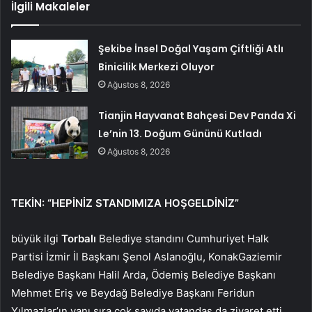
İlgili Makaleler
Şekibe İnsel Doğal Yaşam Çiftliği Atlı
Binicilik Merkezi Oluyor
Ağustos 8, 2026
Tianjin Hayvanat Bahçesi Dev Panda Xi
Le’nin 13. Doğum Gününü Kutladı
Ağustos 8, 2026
TEKİN: “HEPİNİZ STANDIMIZA HOŞGELDİNİZ”
büyük ilgi
Torbalı
Belediye standını Cumhuriyet Halk
Partisi İzmir İl Başkanı Şenol Aslanoğlu, KonakGaziemir
Belediye Başkanı Halil Arda, Ödemiş Belediye Başkanı
Mehmet Eriş ve Beydağ Belediye Başkanı Feridun
Yılmazlar’ın yanı sıra çok sayıda vatandaş da ziyaret etti.