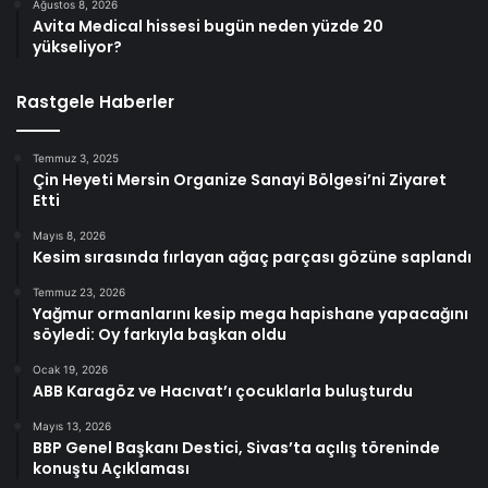
Ağustos 8, 2026
Avita Medical hissesi bugün neden yüzde 20
yükseliyor?
Rastgele Haberler
Temmuz 3, 2025
Çin Heyeti Mersin Organize Sanayi Bölgesi’ni Ziyaret
Etti
Mayıs 8, 2026
Kesim sırasında fırlayan ağaç parçası gözüne saplandı
Temmuz 23, 2026
Yağmur ormanlarını kesip mega hapishane yapacağını
söyledi: Oy farkıyla başkan oldu
Ocak 19, 2026
ABB Karagöz ve Hacıvat’ı çocuklarla buluşturdu
Mayıs 13, 2026
BBP Genel Başkanı Destici, Sivas’ta açılış töreninde
konuştu Açıklaması