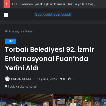
Ece Erken’den ‘yasak aşk’ açıklaması: Hukuki yollara başvuruyor
Menü
Anasayfa
/
Haber
Haber
Torbalı Belediyesi 92. İzmir
Enternasyonal Fuarı’nda
Yerini Aldı
ORHAN ÇOMUT
Eylül 4, 2023
0
9
1 dakika okuma süresi