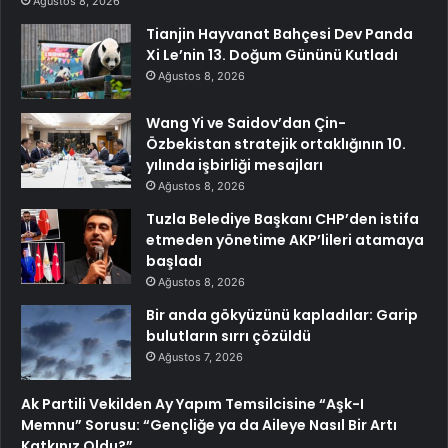
Ağustos 8, 2026
Tianjin Hayvanat Bahçesi Dev Panda
Xi Le’nin 13. Doğum Gününü Kutladı
Ağustos 8, 2026
Wang Yi ve Saidov’dan Çin-
Özbekistan stratejik ortaklığının 10.
yılında işbirliği mesajları
Ağustos 8, 2026
Tuzla Belediye Başkanı CHP’den istifa
etmeden yönetime AKP’lileri atamaya
başladı
Ağustos 8, 2026
Bir anda gökyüzünü kapladılar: Garip
bulutların sırrı çözüldü
Ağustos 7, 2026
Ak Partili Vekilden Ay Yapım Temsilcisine “Aşk-I
Memnu” Sorusu: “Gençliğe ya da Aileye Nasıl Bir Artı
Katkınız Oldu?”