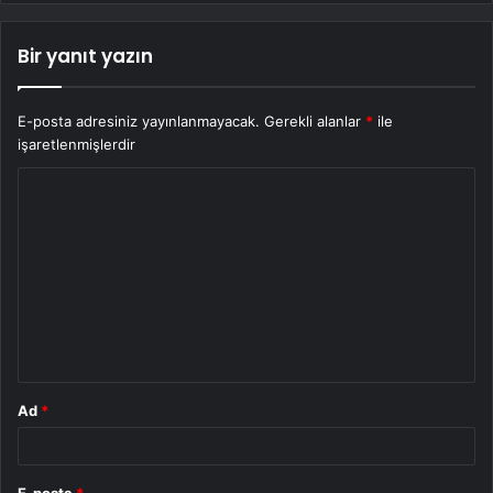
Bir yanıt yazın
E-posta adresiniz yayınlanmayacak.
Gerekli alanlar
*
ile
işaretlenmişlerdir
Y
o
r
u
m
*
Ad
*
E-posta
*