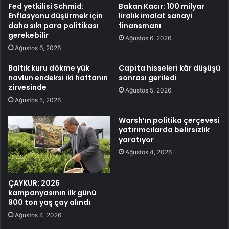
Fed yetkilisi Schmid:
Bakan Kacır: 100 milyar
Enflasyonu düşürmek için
liralık imalat sanayi
daha sıkı para politikası
finansmanı
gerekebilir
Ağustos 6, 2026
Ağustos 6, 2026
Baltık kuru dökme yük
Capita hisseleri kâr düşüşü
navlun endeksi iki haftanın
sonrası geriledi
zirvesinde
Ağustos 5, 2026
Ağustos 5, 2026
Warsh’ın politika çerçevesi
yatırımcılarda belirsizlik
yaratıyor
Ağustos 4, 2026
ÇAYKUR: 2026
kampanyasının ilk günü
900 ton yaş çay alındı
Ağustos 4, 2026