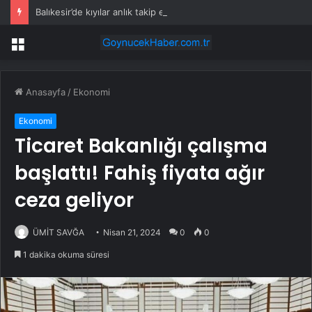
Balıkesir’de kıyılar anlık takip ediliyor
Menü
Anasayfa
/
Ekonomi
Ekonomi
Ticaret Bakanlığı çalışma
başlattı! Fahiş fiyata ağır
ceza geliyor
ÜMİT SAVĞA
Nisan 21, 2024
0
0
1 dakika okuma süresi