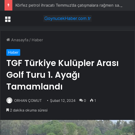
Körfez petrol ihracatı Temmuz’da çatışmalara rağmen sabit kaldı
Menü
Anasayfa
/
Haber
Haber
TGF Türkiye Kulüpler Arası
Golf Turu 1. Ayağı
Tamamlandı
ORHAN ÇOMUT
Şubat 12, 2024
0
1
2 dakika okuma süresi