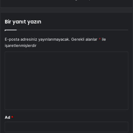
Bir yanıt yazın
E-posta adresiniz yayınlanmayacak.
Gerekli alanlar
*
ile
işaretlenmişlerdir
Y
o
r
u
m
*
Ad
*