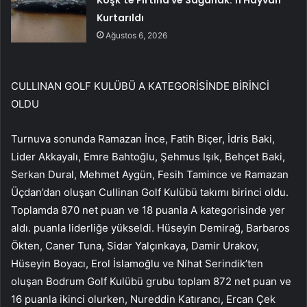
Köşk’te Fırtına ve Sağanak: 11 Hayvan
Kurtarıldı
Ağustos 6, 2026
CULLINAN GOLF KULÜBÜ A KATEGORİSİNDE BİRİNCİ
OLDU
Turnuva sonunda Ramazan İnce, Fatih Biçer, İdris Baki,
Lider Akkayalı, Emre Bahtoğlu, Şehmus Işık, Behçet Baki,
Serkan Dural, Mehmet Aygün, Fesih Tamince ve Ramazan
Üçdan’dan oluşan Cullinan Golf Kulübü takımı birinci oldu.
Toplamda 870 net puan ve 18 puanla A kategorisinde yer
aldı. puanla liderliğe yükseldi. Hüseyin Demirağ, Barbaros
Ökten, Caner Tuna, Sidar Yalçınkaya, Damir Urakov,
Hüseyin Boyacı, Erol İslamoğlu ve Nihat Serindik’ten
oluşan Bodrum Golf Kulübü grubu toplam 872 net puan ve
16 puanla ikinci olurken, Nureddin Katırancı, Ercan Çek