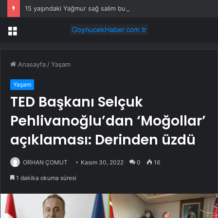
15 yaşındaki Yağmur sağ salim bulundu
Menü
Anasayfa
/
Yaşam
Yaşam
TED Başkanı Selçuk
Pehlivanoğlu’dan ‘Moğollar’
açıklaması: Derinden üzdü
ORHAN ÇOMUT
Kasım 30, 2022
0
16
1 dakika okuma süresi