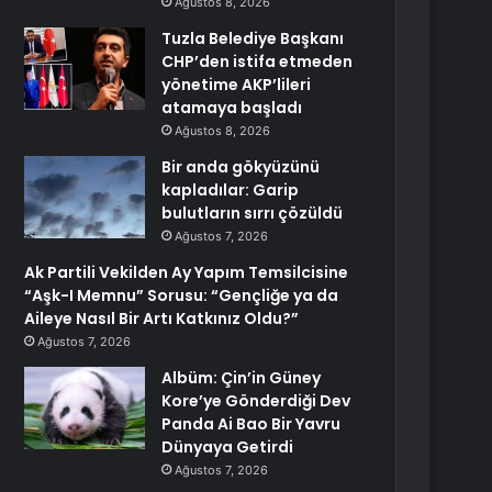
Ağustos 8, 2026
Tuzla Belediye Başkanı
CHP’den istifa etmeden
yönetime AKP’lileri
atamaya başladı
Ağustos 8, 2026
Bir anda gökyüzünü
kapladılar: Garip
bulutların sırrı çözüldü
Ağustos 7, 2026
Ak Partili Vekilden Ay Yapım Temsilcisine
“Aşk-I Memnu” Sorusu: “Gençliğe ya da
Aileye Nasıl Bir Artı Katkınız Oldu?”
Ağustos 7, 2026
Albüm: Çin’in Güney
Kore’ye Gönderdiği Dev
Panda Ai Bao Bir Yavru
Dünyaya Getirdi
Ağustos 7, 2026