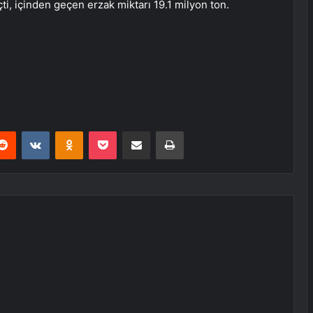
, içinden geçen erzak miktarı 19.1 milyon ton.
erest
Reddit
VKontakte
Odnoklassniki
Pocket
E-Posta ile paylaş
Yazdır