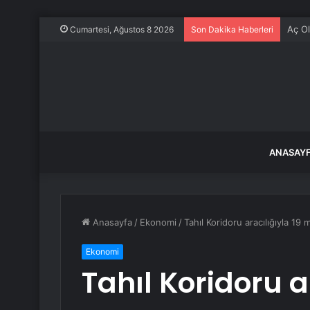
Şekib
Cumartesi, Ağustos 8 2026
Son Dakika Haberleri
ANASAY
Anasayfa
/
Ekonomi
/
Tahıl Koridoru aracılığıyla 19 
Ekonomi
Tahıl Koridoru a