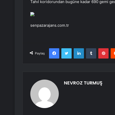
Tahıl koridorundan bugüne kadar 690 gemi geçti
senpazarajans.com.tr
Facebook
Twitter
LinkedIn
Tumblr
Pint
Paylaş
NEVROZ TURMUŞ