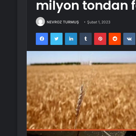
milyon tondan fa
NEVROZ TURMUŞ
Şubat 1, 2023
Facebook
Twitter
LinkedIn
Tumblr
Pinterest
Reddit