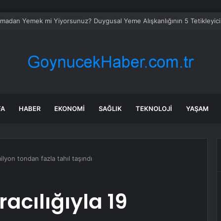
e İnsel Doğal Yaşam Çiftliği Atlı Binicilik Merkezi Oluyor
FA
HABER
EKONOMI
SAĞLIK
TEKNOLOJI
YAŞAM
milyon tondan fazla tahıl taşındı
racılığıyla 19