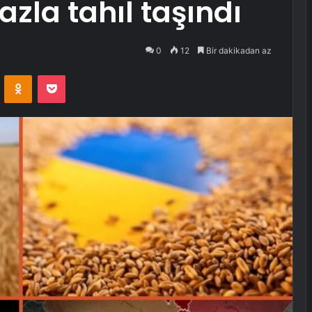
zla tahıl taşındı
0
12
Bir dakikadan az
VKontakte
Odnoklassniki
Pocket