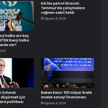
Körfez petrol ihracatı
Temmuz’da çatışmalara
rağmen sabit kaldı
Ağustos 6, 2026
rji halka arz kaç
METEN Enerji halka
arda var?
2026
si Schmid:
Bakan Kacır: 100 milyar liralık
 düşürmek için
imalat sanayi finansmanı
ara politikası
Ağustos 6, 2026