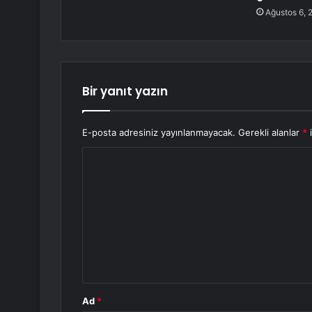
Ağustos 6, 
Bir yanıt yazın
E-posta adresiniz yayınlanmayacak.
Gerekli alanlar
*
i
Y
o
r
u
m
*
Ad
*