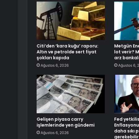
Citi’den ‘kara kuğu’ raporu:
Metgün Ene
Altın ve petrolde sert fiyat
lot verir? 
şokları kapıda
arz bankal
Ağustos 6, 2026
Ağustos 6, 
Gelişen piyasa carry
Fed yetkili
işlemlerinde yen gündemi
Enflasyonu
daha sıkı p
Ağustos 6, 2026
gerekebilir