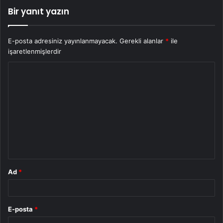
Bir yanıt yazın
E-posta adresiniz yayınlanmayacak.
Gerekli alanlar
*
ile
işaretlenmişlerdir
Y
o
r
u
m
*
Ad
*
E-posta
*