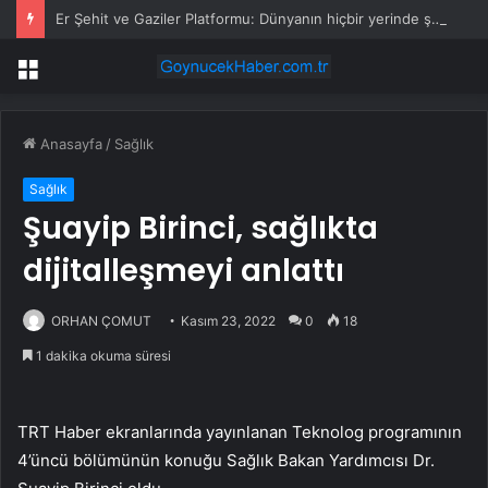
Er Şehit ve Gaziler Platformu: Dünyanın hiçbir yerinde şehit aileleri ve gaziler haklarını eylem yaparak aramıyor
Menü
Anasayfa
/
Sağlık
Sağlık
Şuayip Birinci, sağlıkta
dijitalleşmeyi anlattı
ORHAN ÇOMUT
Kasım 23, 2022
0
18
1 dakika okuma süresi
TRT Haber ekranlarında yayınlanan Teknolog programının
4’üncü bölümünün konuğu Sağlık Bakan Yardımcısı Dr.