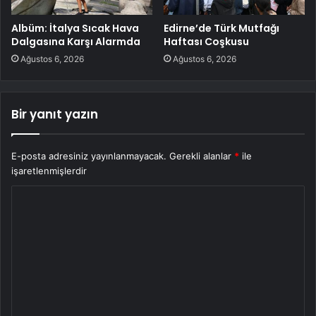
Albüm: İtalya Sıcak Hava
Edirne’de Türk Mutfağı
Dalgasına Karşı Alarmda
Haftası Coşkusu
Ağustos 6, 2026
Ağustos 6, 2026
Bir yanıt yazın
E-posta adresiniz yayınlanmayacak.
Gerekli alanlar
*
ile
işaretlenmişlerdir
Y
o
r
u
m
*