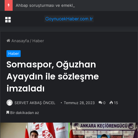
Ahbap soruşturması ve emekli maaşı tartışmaları Meclis gündeminde
Menü
Anasayfa
/
Haber
Haber
Somaspor, Oğuzhan
Ayaydın ile sözleşme
imzaladı
SERVET AKBAŞ ÖNCEL
Temmuz 28, 2023
0
15
Bir dakikadan az