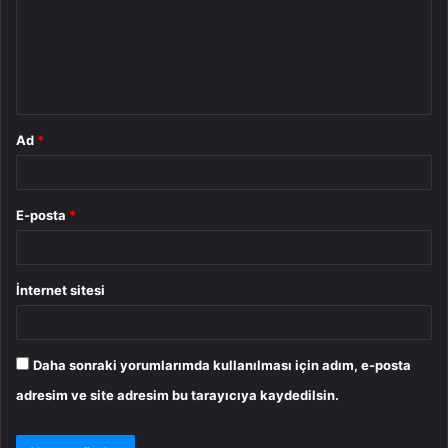
u
m
*
Ad
*
E-posta
*
İnternet sitesi
Daha sonraki yorumlarımda kullanılması için adım, e-posta
adresim ve site adresim bu tarayıcıya kaydedilsin.