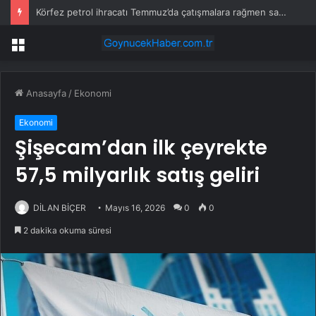
Körfez petrol ihracatı Temmuz’da çatışmalara rağmen sabit kaldı
Menü
Anasayfa
/
Ekonomi
Ekonomi
Şişecam’dan ilk çeyrekte
57,5 milyarlık satış geliri
DİLAN BİÇER
Mayıs 16, 2026
0
0
2 dakika okuma süresi