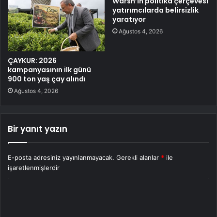
Warsh’ın politika çerçevesi
yatırımcılarda belirsizlik
yaratıyor
Ağustos 4, 2026
ÇAYKUR: 2026
kampanyasının ilk günü
900 ton yaş çay alındı
Ağustos 4, 2026
Bir yanıt yazın
E-posta adresiniz yayınlanmayacak.
Gerekli alanlar
*
ile
işaretlenmişlerdir
Y
o
r