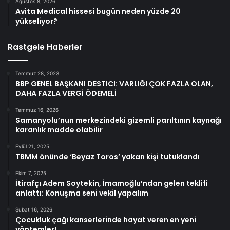
Ağustos 8, 2026
Avita Medical hissesi bugün neden yüzde 20
yükseliyor?
Rastgele Haberler
Temmuz 28, 2023
BBP GENEL BAŞKANI DESTICI: VARLIĞI ÇOK FAZLA OLAN,
DAHA FAZLA VERGİ ÖDEMELİ
Temmuz 16, 2026
Samanyolu’nun merkezindeki gizemli parıltının kaynağı
karanlık madde olabilir
Eylül 21, 2025
TBMM önünde ‘Beyaz Toros’ yakan kişi tutuklandı
Ekim 7, 2025
İtirafçı Adem Soytekin, İmamoğlu’ndan gelen teklifi
anlattı: Konuşma seni vekil yapalım
Şubat 16, 2026
Çocukluk çağı kanserlerinde hayat veren en yeni
yöntemler!