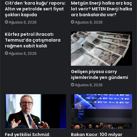
Citi’den ‘kara kuğu’ raporu:
Metgün Enerji halka arz kaç
Altın ve petrolde sert fiyat
lot verir? METEN Enerji halka
şokları kapıda
arz bankalarda var?
Ağustos 6, 2026
Ağustos 6, 2026
Körfez petrol ihracatı
Temmuz’da çatışmalara
rağmen sabit kaldı
Ağustos 6, 2026
Gelişen piyasa carry
işlemlerinde yen gündemi
Ağustos 6, 2026
Fed yetkilisi Schmid:
Bakan Kacır: 100 milyar