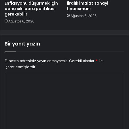
Enflasyonu düşürmek için
liralık imalat sanayi
daha sıkı para politikası
finansmanı
gerekebilir
Ağustos 6, 2026
Ağustos 6, 2026
Bir yanıt yazın
E-posta adresiniz yayınlanmayacak.
Gerekli alanlar
*
ile
işaretlenmişlerdir
Y
o
r
u
m
*