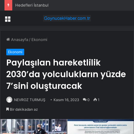
Hedefleri İstanbul
Menü
Anasayfa
/
Ekonomi
Ekonomi
Paylaşılan hareketlilik
2030’da yolculukların yüzde
7’sini oluşturacak
NEVROZ TURMUŞ
Kasım 16, 2023
0
1
Bir dakikadan az