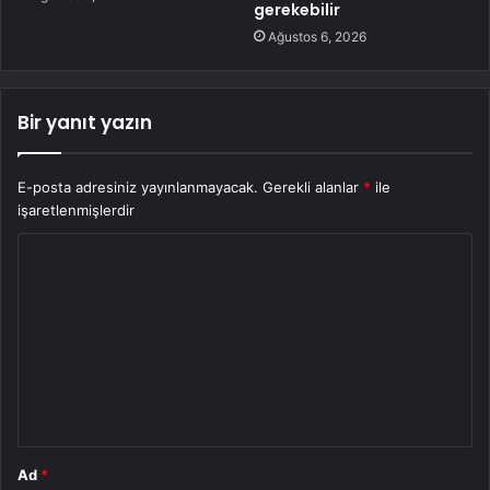
gerekebilir
Ağustos 6, 2026
Bir yanıt yazın
E-posta adresiniz yayınlanmayacak.
Gerekli alanlar
*
ile
işaretlenmişlerdir
Y
o
r
u
m
*
Ad
*