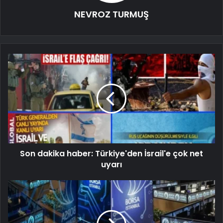
NEVROZ TURMUŞ
Son dakika haber: Türkiye'den İsrail'e çok net
uyarı