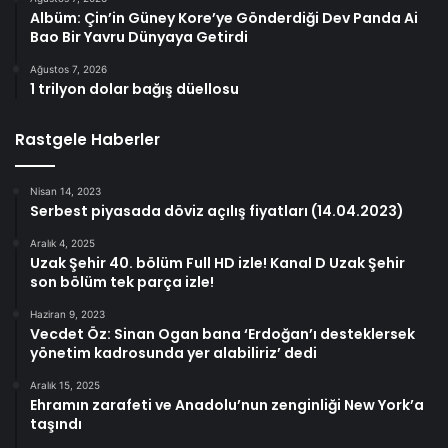
Albüm: Çin’in Güney Kore’ye Gönderdiği Dev Panda Ai
Bao Bir Yavru Dünyaya Getirdi
Ağustos 7, 2026
1 trilyon dolar bağış düellosu
Rastgele Haberler
Nisan 14, 2023
Serbest piyasada döviz açılış fiyatları (14.04.2023)
Aralık 4, 2025
Uzak Şehir 40. bölüm Full HD izle! Kanal D Uzak Şehir
son bölüm tek parça izle!
Haziran 9, 2023
Vecdet Öz: Sinan Ogan bana ‘Erdoğan’ı desteklersek
yönetim kadrosunda yer alabiliriz’ dedi
Aralık 15, 2025
Ehramın zarafeti ve Anadolu’nun zenginliği New York’a
taşındı