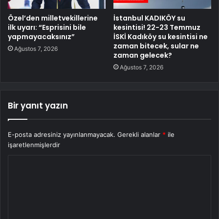
Özel’den milletvekillerine
İstanbul KADIKÖY su
ilk uyarı: “Esprisini bile
kesintisi! 22-23 Temmuz
yapmayacaksınız”
İSKİ Kadıköy su kesintisi ne
zaman bitecek, sular ne
Ağustos 7, 2026
zaman gelecek?
Ağustos 7, 2026
Bir yanıt yazın
E-posta adresiniz yayınlanmayacak.
Gerekli alanlar
*
ile
işaretlenmişlerdir
Y
o
r
u