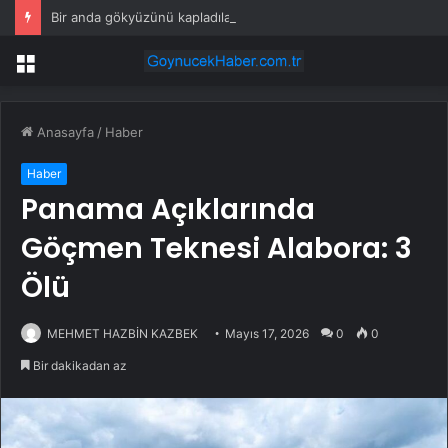
Bir anda gökyüzünü kapladılar: Garip bulutların sırrı çözüldü
Menü
Anasayfa
/
Haber
Haber
Panama Açıklarında
Göçmen Teknesi Alabora: 3
Ölü
MEHMET HAZBİN KAZBEK
Mayıs 17, 2026
0
0
Bir dakikadan az