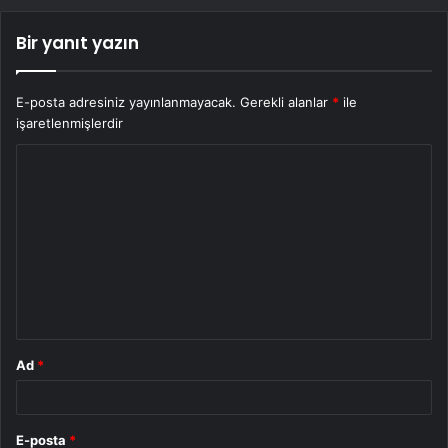
Bir yanıt yazın
E-posta adresiniz yayınlanmayacak.
Gerekli alanlar
*
ile
işaretlenmişlerdir
Y
o
r
u
m
*
Ad
*
E-posta
*