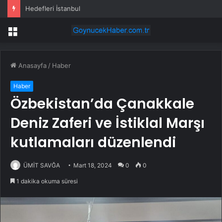
Hedefleri İstanbul
Menü
Anasayfa
/
Haber
Haber
Özbekistan’da Çanakkale
Deniz Zaferi ve İstiklal Marşı
kutlamaları düzenlendi
ÜMİT SAVĞA
Mart 18, 2024
0
0
1 dakika okuma süresi