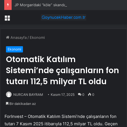
JP Morgan’daki “köle” skandalında cinsel içerikli mesajlar ortaya çıktı
Menü
Anasayfa
/
Ekonomi
Ekonomi
Otomatik Katılım
Sistemi’nde çalışanların fon
tutarı 112,5 milyar TL oldu
NURCAN BAYRAM
Kasım 17, 2025
0
0
Bir dakikadan az
ForInvest – Otomatik Katılım Sistemi’nde çalışanların fon
tutarı 7 Kasım 2025 itibarıyla 112,5 milyar TL oldu. Geçen