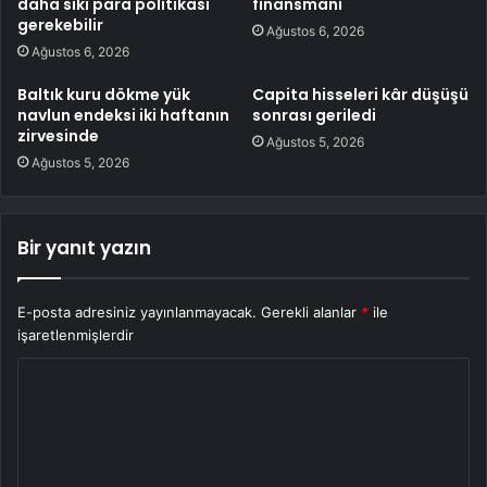
daha sıkı para politikası
finansmanı
gerekebilir
Ağustos 6, 2026
Ağustos 6, 2026
Baltık kuru dökme yük
Capita hisseleri kâr düşüşü
navlun endeksi iki haftanın
sonrası geriledi
zirvesinde
Ağustos 5, 2026
Ağustos 5, 2026
Bir yanıt yazın
E-posta adresiniz yayınlanmayacak.
Gerekli alanlar
*
ile
işaretlenmişlerdir
Y
o
r
u