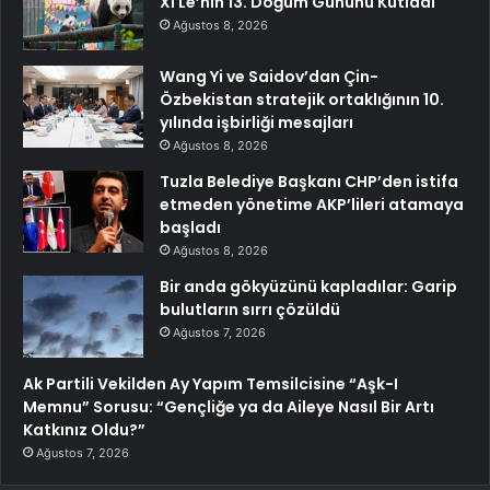
Xi Le’nin 13. Doğum Gününü Kutladı
Ağustos 8, 2026
Wang Yi ve Saidov’dan Çin-
Özbekistan stratejik ortaklığının 10.
yılında işbirliği mesajları
Ağustos 8, 2026
Tuzla Belediye Başkanı CHP’den istifa
etmeden yönetime AKP’lileri atamaya
başladı
Ağustos 8, 2026
Bir anda gökyüzünü kapladılar: Garip
bulutların sırrı çözüldü
Ağustos 7, 2026
Ak Partili Vekilden Ay Yapım Temsilcisine “Aşk-I
Memnu” Sorusu: “Gençliğe ya da Aileye Nasıl Bir Artı
Katkınız Oldu?”
Ağustos 7, 2026