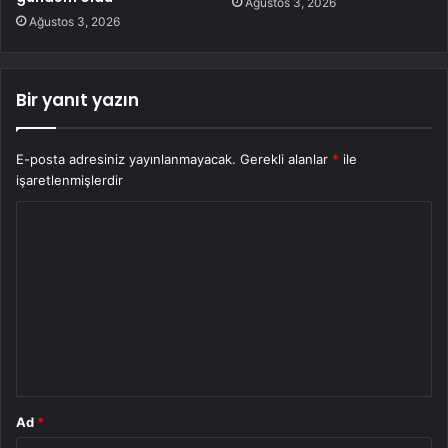
Ağustos 3, 2026
Ağustos 3, 2026
Bir yanıt yazın
E-posta adresiniz yayınlanmayacak.
Gerekli alanlar
*
ile
işaretlenmişlerdir
Y
o
r
u
m
*
Ad
*