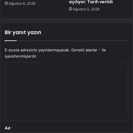
açılıyor: Tarih verildi
Ağustos 6, 2026
Ağustos 5, 2026
Bir yanıt yazın
E-posta adresiniz yayınlanmayacak.
Gerekli alanlar
*
ile
işaretlenmişlerdir
Y
o
r
u
m
*
Ad
*