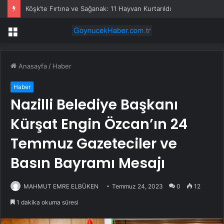
Köşk’te Fırtına ve Sağanak: 11 Hayvan Kurtarıldı
Menü
Anasayfa
/
Haber
Haber
Nazilli Belediye Başkanı
Kürşat Engin Özcan’ın 24
Temmuz Gazeteciler ve
Basın Bayramı Mesajı
MAHMUT EMRE ELBÜKEN
Temmuz 24, 2023
0
12
1 dakika okuma süresi