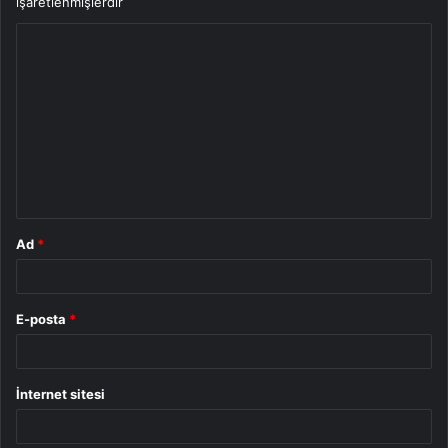
işaretlenmişlerdir
Y
o
r
u
m
*
Ad
*
E-posta
*
İnternet sitesi