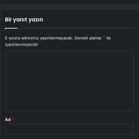
Bir yanıt yazın
E-posta adresiniz yayınlanmayacak.
Gerekli alanlar
*
ile
işaretlenmişlerdir
Y
o
r
u
m
*
Ad
*