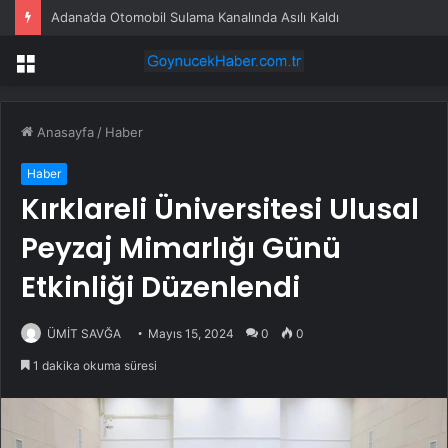
Adana’da Otomobil Sulama Kanalında Asılı Kaldı
Menü
Anasayfa
/
Haber
Haber
Kırklareli Üniversitesi Ulusal
Peyzaj Mimarlığı Günü
Etkinliği Düzenlendi
ÜMİT SAVĞA
Mayıs 15, 2024
0
0
1 dakika okuma süresi