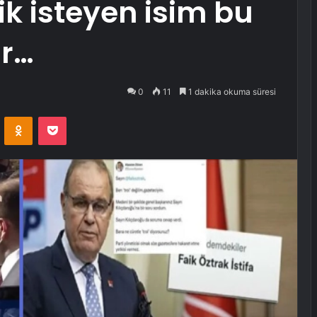
lik isteyen isim bu
ar…
0
11
1 dakika okuma süresi
VKontakte
Odnoklassniki
Pocket