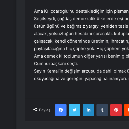
Ama Kılıçdaroğlu’nu desteklediğim için pişman
Seçilseydi, çağdaş demokratik ülkelerde eşi 
üstünlüğünü ve bağımsız yargıyı yeniden tesi
alacak, yolsuzluğun hesabını soracaktı. kutup
çalışacak, kendi döneminde üretimin, ihracatın, i
paylaşılacağına hiç şüphe yok. Hiç şüphem yo
Ama demek ki toplumun diğer yarısı benim gib
Cumhurbaşkanı seçti.
Sayın Kemal’in değişim arzusu da dahil olmak 
okuyacağına ve gereğini yapacağına inanıyoru
Facebook
Twitter
LinkedIn
Tumblr
Pint
Paylaş