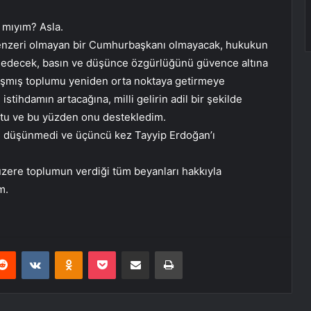
 mıyım? Asla.
benzeri olmayan bir Cumhurbaşkanı olmayacak, hukukun
s edecek, basın ve düşünce özgürlüğünü güvence altına
laşmış toplumu yeniden orta noktaya getirmeye
stihdamın artacağına, milli gelirin adil bir şekilde
ktu ve bu yüzden onu destekledim.
i düşünmedi ve üçüncü kez Tayyip Erdoğan’ı
üzere toplumun verdiği tüm beyanları hakkıyla
m.
erest
Reddit
VKontakte
Odnoklassniki
Pocket
E-Posta ile paylaş
Yazdır