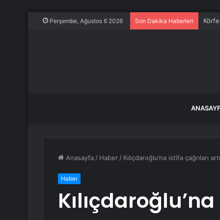
Körfe
Perşembe, Ağustos 6 2026
Son Dakika Haberleri
ANASAY
Anasayfa
/
Haber
/
Kılıçdaroğlu’na istifa çağrıları 
Haber
Kılıçdaroğlu’na i