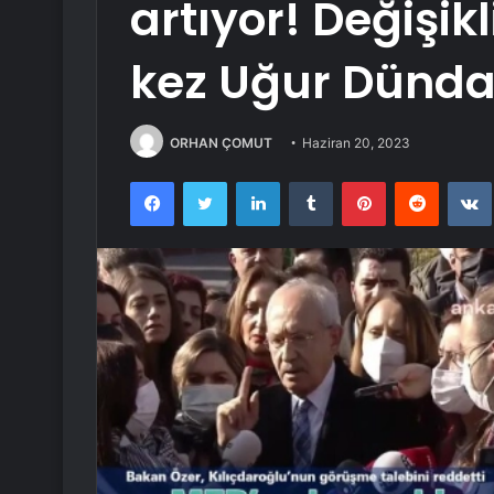
artıyor! Değişik
kez Uğur Dünd
ORHAN ÇOMUT
Haziran 20, 2023
Facebook
Twitter
LinkedIn
Tumblr
Pinterest
Reddit