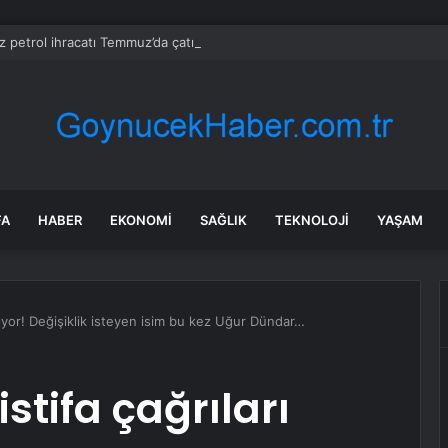
z petrol ihracatı Temmuz’da çatışmalara rağmen sabit kaldı
FA
HABER
EKONOMI
SAĞLIK
TEKNOLOJI
YAŞAM
artıyor! Değişiklik isteyen isim bu kez Uğur Dündar…
stifa çağrıları