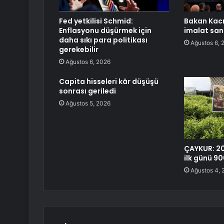
Fed yetkilisi Schmid:
Bakan Kacır
Enflasyonu düşürmek için
imalat san
daha sıkı para politikası
Ağustos 6, 
gerekebilir
Ağustos 6, 2026
Capita hisseleri kâr düşüşü
sonrası geriledi
Ağustos 5, 2026
ÇAYKUR: 2
ilk günü 90
Ağustos 4, 