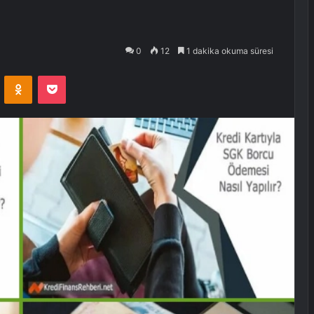
0
12
1 dakika okuma süresi
VKontakte
Odnoklassniki
Pocket