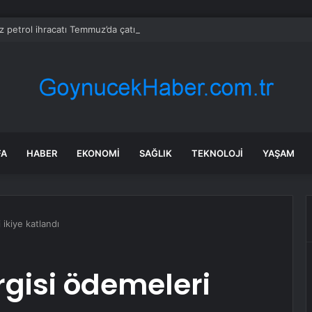
z petrol ihracatı Temmuz’da çatışmalara rağmen sabit kaldı
FA
HABER
EKONOMI
SAĞLIK
TEKNOLOJI
YAŞAM
 ikiye katlandı
gisi ödemeleri