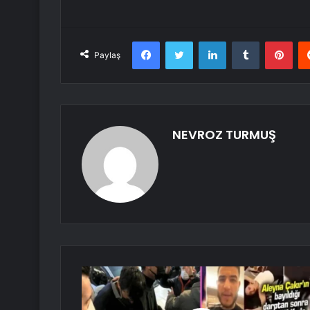
Facebook
Twitter
LinkedIn
Tumblr
Pint
Paylaş
NEVROZ TURMUŞ