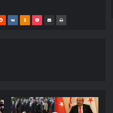
erest
Reddit
VKontakte
Odnoklassniki
Pocket
E-Posta ile paylaş
Yazdır