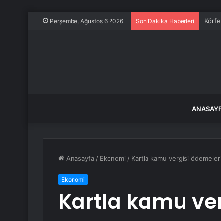
Körfe
Perşembe, Ağustos 6 2026
Son Dakika Haberleri
ANASAY
Anasayfa
/
Ekonomi
/
Kartla kamu vergisi ödemeleri
Ekonomi
Kartla kamu ver