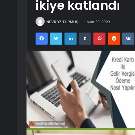
ikiye katlandı
NEVROZ TURMUŞ
Mart 29, 2023
Facebook
Twitter
LinkedIn
Tumblr
Pinterest
Reddit