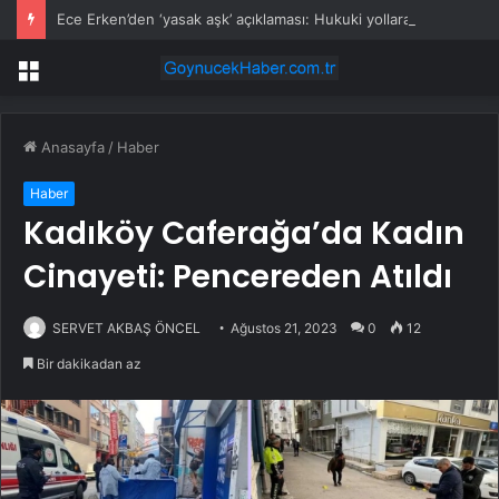
Ece Erken’den ‘yasak aşk’ açıklaması: Hukuki yollara başvuruyor
Menü
Anasayfa
/
Haber
Haber
Kadıköy Caferağa’da Kadın
Cinayeti: Pencereden Atıldı
SERVET AKBAŞ ÖNCEL
Ağustos 21, 2023
0
12
Bir dakikadan az