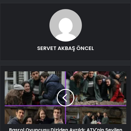
SERVET AKBAŞ ÖNCEL
Başrol Oyuncusu Diziden Ayrıldı: ATV'nin Sevilen