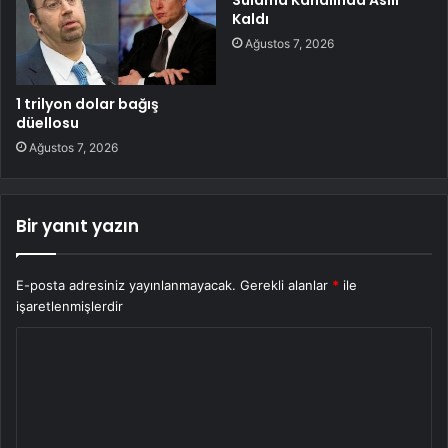
Sulama Kanalında Asılı
Kaldı
Ağustos 7, 2026
1 trilyon dolar bağış
düellosu
Ağustos 7, 2026
Bir yanıt yazın
E-posta adresiniz yayınlanmayacak.
Gerekli alanlar
*
ile
işaretlenmişlerdir
Y
o
r
u