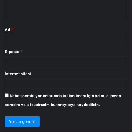
m
*
Ad
*
E-posta
*
İnternet sitesi
Daha sonraki yorumlarımda kullanılması için adım, e-posta
adresim ve site adresim bu tarayıcıya kaydedilsin.