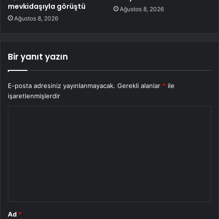
mevkidaşıyla görüştü
Ağustos 8, 2026
Ağustos 8, 2026
Bir yanıt yazın
E-posta adresiniz yayınlanmayacak.
Gerekli alanlar
*
ile
işaretlenmişlerdir
Y
o
r
u
m
*
Ad
*