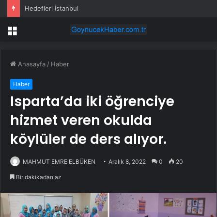
Hedefleri İstanbul
Menü
Anasayfa
/
Haber
Haber
Isparta’da iki öğrenciye
hizmet veren okulda
köylüler de ders alıyor.
MAHMUT EMRE ELBÜKEN
Aralık 8, 2022
0
20
Bir dakikadan az