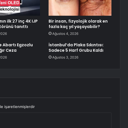
ın ilk 27 inç 4K IJP
Bir insan, fizyolojik olarak en
örünü tanıttı
fazla kaç yıl yaşayabilir?
2026
Ağustos 4, 2026
e Abartı Egzozlu
İstanbul’da Plaka Sıkıntısı:
ğır Ceza
Sadece 5 Harf Grubu Kaldı
2026
Ağustos 3, 2026
le işaretlenmişlerdir