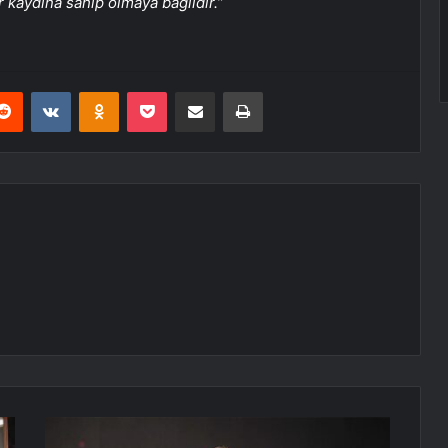
 kaydına sahip olmaya bağlıdır.
”
erest
Reddit
VKontakte
Odnoklassniki
Pocket
E-Posta ile paylaş
Yazdır