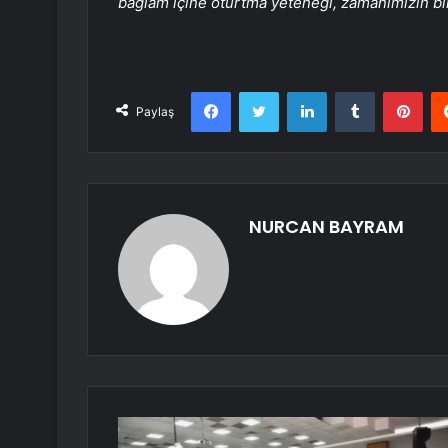
bağlam içine oturtma yeteneği, zamanımızın bir
Facebook
Twitter
LinkedIn
Tumblr
Pint
Paylaş
NURCAN BAYRAM