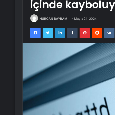
içinde kayboluy
NURCAN BAYRAM
Mayıs 24, 2024
Facebook
Twitter
LinkedIn
Tumblr
Pinterest
Reddit