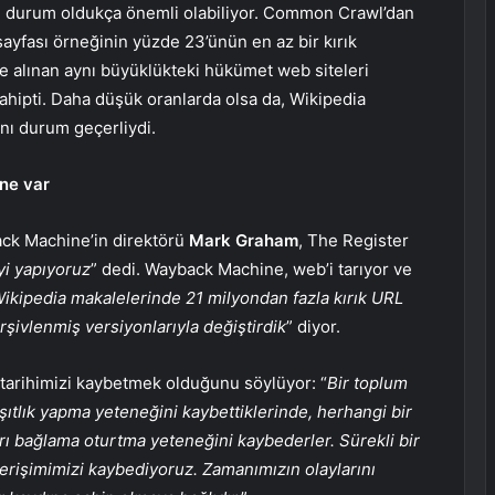
bu durum oldukça önemli olabiliyor. Common Crawl’dan
ayfası örneğinin yüzde 23’ünün en az bir kırık
 alınan aynı büyüklükteki hükümet web siteleri
 sahipti. Daha düşük oranlarda olsa da, Wikipedia
ynı durum geçerliydi.
ne var
ck Machine’in direktörü
Mark Graham
, The Register
yi yapıyoruz
” dedi. Wayback Machine, web’i tarıyor ve
ikipedia makalelerinde 21 milyondan fazla kırık URL
arşivlenmiş versiyonlarıyla değiştirdik
” diyor.
 tarihimizi kaybetmek olduğunu söylüyor: “
Bir toplum
rşıtlık yapma yeteneğini kaybettiklerinde, herhangi bir
arı bağlama oturtma yeteneğini kaybederler.
Sürekli bir
a erişimimizi kaybediyoruz. Zamanımızın olaylarını