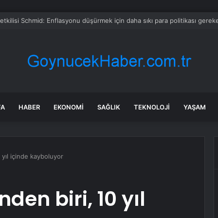
in kişi tahliye edildi: Yangınları durduramayınca atları saldılar
FA
HABER
EKONOMI
SAĞLIK
TEKNOLOJI
YAŞAM
 yıl içinde kayboluyor
den biri, 10 yıl