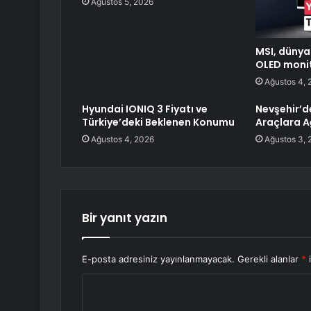
Ağustos 5, 2026
MSI, dünyan
OLED monit
Ağustos 4, 
Hyundai IONIQ 3 Fiyatı ve
Nevşehir’d
Türkiye’deki Beklenen Konumu
Araçlara A
Ağustos 4, 2026
Ağustos 3, 
Bir yanıt yazın
E-posta adresiniz yayınlanmayacak.
Gerekli alanlar
*
i
Y
o