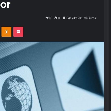
or
0
0
1 dakika okuma süresi
VKontakte
Odnoklassniki
Pocket