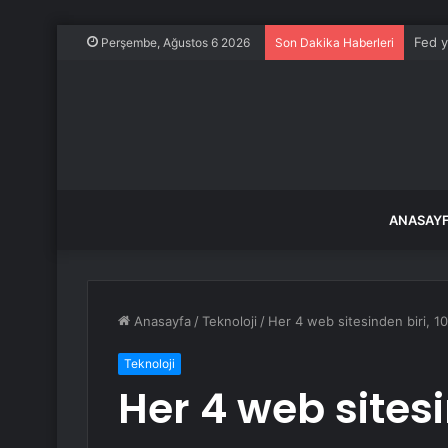
150 b
Perşembe, Ağustos 6 2026
Son Dakika Haberleri
ANASAY
Anasayfa
/
Teknoloji
/
Her 4 web sitesinden biri, 10
Teknoloji
Her 4 web sitesin