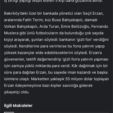
iş birliği yaptığı tespit edilen 5 kişi daha gözaltına alındı.
Bakırköy’deki özel bir bankada yönetici olan Seçil Erzan,
aralarında Fatih Terim, kızı Buse Bahçekapılı, damadı
Volkan Bahçekapılı, Arda Turan, Emre Belözoğlu, Fernando
Muslera gibi ünlü futbolcuların da bulunduğu çok sayıda
kişiyi arayarak, şunları söyledi: bankanın ‘gizli fon’ verdiğini
söyledi. Kendilerine para verirlerse bu fona yatırım yapıp
yüksek kazançlar elde edebileceklerini söyledi. Erzan’a
güvenenler, teklifi değerlendirip ‘gizli fon’a yatırım yapması
için zanlıya yüklü miktarda para verdi. Kâr dağıtmak için bir
süre para dağıtan Erzan, bu sayede iman kazandı ve başka
isimlere ulaştı. Marketten yaklaşık 55 milyon dolar toplayan
Erzan ödeyemeyince bazı kişiler savcılığa giderek
şikayetçi oldu.
İlgili Makaleler