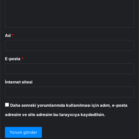
m
*
Ad
*
E-posta
*
İnternet sitesi
Daha sonraki yorumlarımda kullanılması için adım, e-posta
adresim ve site adresim bu tarayıcıya kaydedilsin.