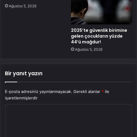
Ağustos 5, 2026
2025’te güvenlik birimine
gelen çocukların yüzde
44’ü mağdur!
Ağustos 5, 2026
Bir yanıt yazın
E-posta adresiniz yayınlanmayacak.
Gerekli alanlar
*
ile
işaretlenmişlerdir
Y
o
r
u