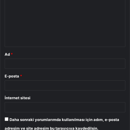
o
r
u
m
*
Ad
*
E-posta
*
İnternet sitesi
Daha sonraki yorumlarımda kullanılması için adım, e-posta
adresim ve site adresim bu tarayıcıya kaydedilsin.