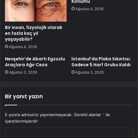
Konumu
Ağustos 4, 2026
Bir insan, fizyolojik olarak
en fazla kaç yıl
yaşayabilir?
Ağustos 4, 2026
Nevşehir’de Abartı Egzozlu
İstanbul’da Plaka Sıkıntısı:
Araçlara Ağır Ceza
Sadece 5 Harf Grubu Kaldı
Ağustos 3, 2026
Ağustos 3, 2026
Bir yanıt yazın
E-posta adresiniz yayınlanmayacak.
Gerekli alanlar
*
ile
işaretlenmişlerdir
Y