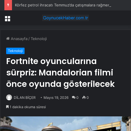
Körfez petrol ihracatı Temmuz’da çatışmalara rağmen sabit kaldı
Menü
Anasayfa
/
Teknoloji
Teknoloji
Fortnite oyuncularına
sürpriz: Mandalorian filmi
önce oyunda gösterilecek
DİLAN BİÇER
Mayıs 19, 2026
0
0
1 dakika okuma süresi