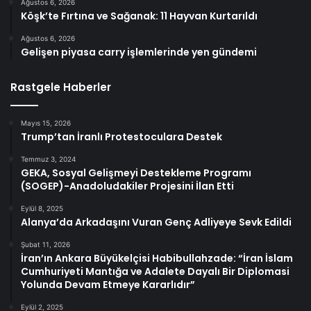
Ağustos 6, 2026
Köşk’te Fırtına ve Sağanak: 11 Hayvan Kurtarıldı
Ağustos 6, 2026
Gelişen piyasa carry işlemlerinde yen gündemi
Rastgele Haberler
Mayıs 15, 2026
Trump’tan İranlı Protestoculara Destek
Temmuz 3, 2024
GEKA, Sosyal Gelişmeyi Destekleme Programı
(SOGEP)-Anadoludakiler Projesini İlan Etti
Eylül 8, 2025
Alanya’da Arkadaşını Vuran Genç Adliyeye Sevk Edildi
Şubat 11, 2026
İran’ın Ankara Büyükelçisi Habibullahzade: “İran İslam
Cumhuriyeti Mantığa ve Adalete Dayalı Bir Diplomasi
Yolunda Devam Etmeye Kararlıdır”
Eylül 2, 2025