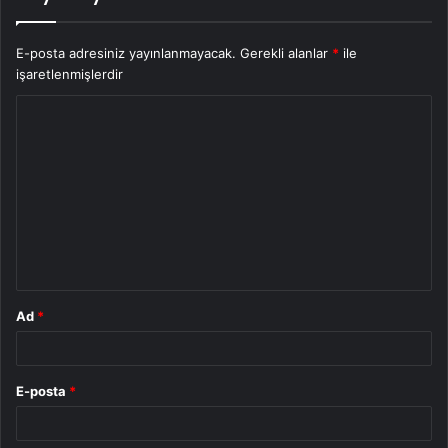
E-posta adresiniz yayınlanmayacak.
Gerekli alanlar
*
ile
işaretlenmişlerdir
Y
o
r
u
m
*
Ad
*
E-posta
*