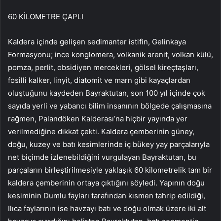
60 KİLOMETRE ÇAPLI
Kaldera içinde gelişen sedimanter istifin, Gelinkaya
Formasyonu; ince konglomera, volkanik arenit, volkan külü,
pomza, perlit, obsidiyen mercekleri, gölsel kireçtaşları,
fosilli kalker, linyit, diatomit ve marn gibi kayaçlardan
oluştuğunu kaydeden Bayraktutan, son 100 yıl içinde çok
sayıda yerli ve yabancı bilim insanının bölgede çalışmasına
rağmen, Palandöken Kalderası’na hiçbir yayında yer
verilmediğine dikkat çekti. Kaldera çemberinin güney,
doğu, kuzey ve batı kesimlerinde iç bükey yay parçalarıyla
net biçimde izlenebildiğini vurgulayan Bayraktutan, bu
parçaların birleştirilmesiyle yaklaşık 60 kilometrelik tam bir
kaldera çemberinin ortaya çıktığını söyledi. Yapının doğu
kesiminin Dumlu fayları tarafından kısmen tahrip edildiği,
Ilıca faylarının ise havzayı batı ve doğu olmak üzere iki alt