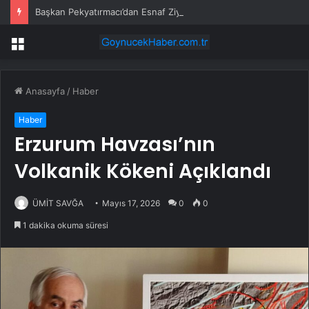
Başkan Pekyatırmacı’dan Esnaf Ziyareti
Menü
Anasayfa
/
Haber
Haber
Erzurum Havzası’nın
Volkanik Kökeni Açıklandı
ÜMİT SAVĞA
Mayıs 17, 2026
0
0
1 dakika okuma süresi