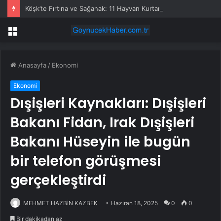
Köşk’te Fırtına ve Sağanak: 11 Hayvan Kurtarıldı
Menü
Anasayfa
/
Ekonomi
Ekonomi
Dışişleri Kaynakları: Dışişleri
Bakanı Fidan, Irak Dışişleri
Bakanı Hüseyin ile bugün
bir telefon görüşmesi
gerçekleştirdi
MEHMET HAZBİN KAZBEK
Haziran 18, 2025
0
0
Bir dakikadan az