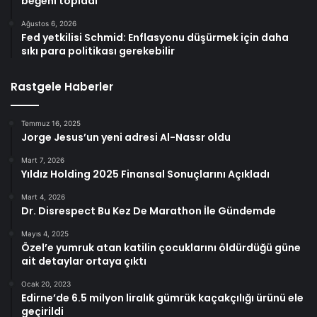
beğeni topladı
Ağustos 6, 2026
Fed yetkilisi Schmid: Enflasyonu düşürmek için daha
sıkı para politikası gerekebilir
Rastgele Haberler
Temmuz 16, 2025
Jorge Jesus’un yeni adresi Al-Nassr oldu
Mart 7, 2026
Yıldız Holding 2025 Finansal Sonuçlarını Açıkladı
Mart 4, 2026
Dr. Disrespect Bu Kez De Marathon İle Gündemde
Mayıs 4, 2025
Özel’e yumruk atan katilin çocuklarını öldürdüğü güne
ait detaylar ortaya çıktı
Ocak 20, 2023
Edirne’de 6.5 milyon liralık gümrük kaçakçılığı ürünü ele
geçirildi