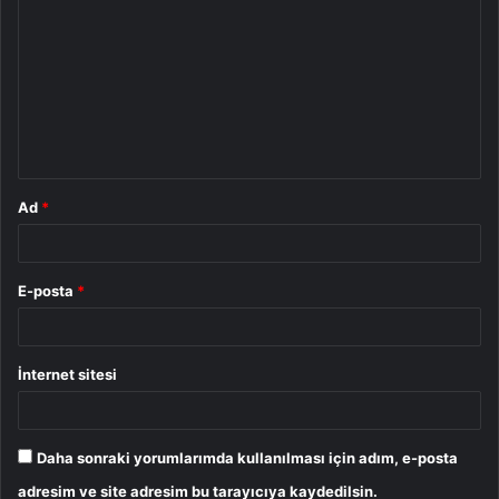
o
r
u
m
*
Ad
*
E-posta
*
İnternet sitesi
Daha sonraki yorumlarımda kullanılması için adım, e-posta
adresim ve site adresim bu tarayıcıya kaydedilsin.