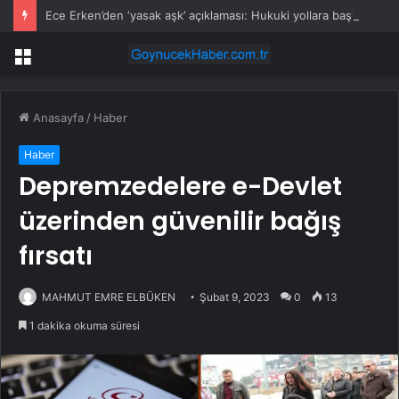
Ece Erken’den ‘yasak aşk’ açıklaması: Hukuki yollara başvuruyor
Menü
Anasayfa
/
Haber
Haber
Depremzedelere e-Devlet
üzerinden güvenilir bağış
fırsatı
MAHMUT EMRE ELBÜKEN
Şubat 9, 2023
0
13
1 dakika okuma süresi