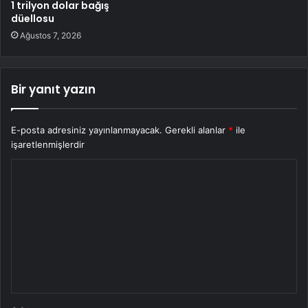
1 trilyon dolar bağış
düellosu
Ağustos 7, 2026
Bir yanıt yazın
E-posta adresiniz yayınlanmayacak.
Gerekli alanlar
*
ile
işaretlenmişlerdir
Y
o
r
u
m
*