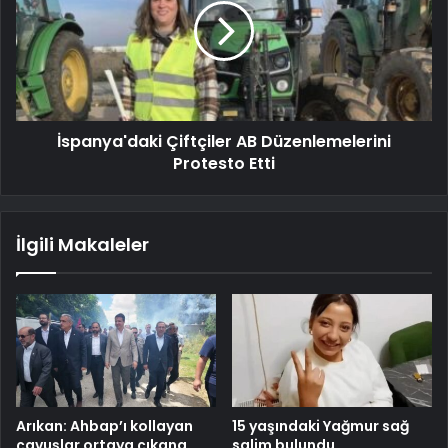
İspanya'daki Çiftçiler AB Düzenlemelerini
Protesto Etti
İlgili Makaleler
Arıkan: Ahbap’ı kollayan
15 yaşındaki Yağmur sağ
çavuşlar ortaya çıkana
salim bulundu