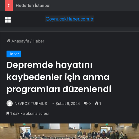
Hedefleri İstanbul
Menü
Anasayfa
/
Haber
Haber
Depremde hayatını
kaybedenler için anma
programları düzenlendi
NEVROZ TURMUŞ
Şubat 6, 2024
0
1
1 dakika okuma süresi