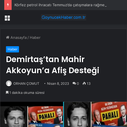
Körfez petrol ihracatı Temmuz’da çatışmalara rağmen sabit kaldı
Menü
Anasayfa
/
Haber
Haber
Demirtaş’tan Mahir
Akkoyun’a Afiş Desteği
ORHAN ÇOMUT
Nisan 8, 2023
0
13
1 dakika okuma süresi