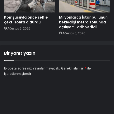
Komşusuyla önce selfie
Milyonlarca İstanbullunun
çekti sonra öldürdü
beklediği metro sonunda
açılıyor: Tarih verildi
Ağustos 6, 2026
Ağustos 5, 2026
Bir yanıt yazın
E-posta adresiniz yayınlanmayacak.
Gerekli alanlar
*
ile
işaretlenmişlerdir
Y
o
r
u
m