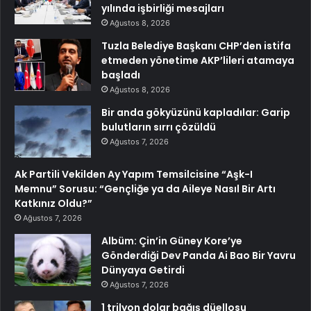
yılında işbirliği mesajları
Ağustos 8, 2026
Tuzla Belediye Başkanı CHP’den istifa
etmeden yönetime AKP’lileri atamaya
başladı
Ağustos 8, 2026
Bir anda gökyüzünü kapladılar: Garip
bulutların sırrı çözüldü
Ağustos 7, 2026
Ak Partili Vekilden Ay Yapım Temsilcisine “Aşk-I
Memnu” Sorusu: “Gençliğe ya da Aileye Nasıl Bir Artı
Katkınız Oldu?”
Ağustos 7, 2026
Albüm: Çin’in Güney Kore’ye
Gönderdiği Dev Panda Ai Bao Bir Yavru
Dünyaya Getirdi
Ağustos 7, 2026
1 trilyon dolar bağış düellosu