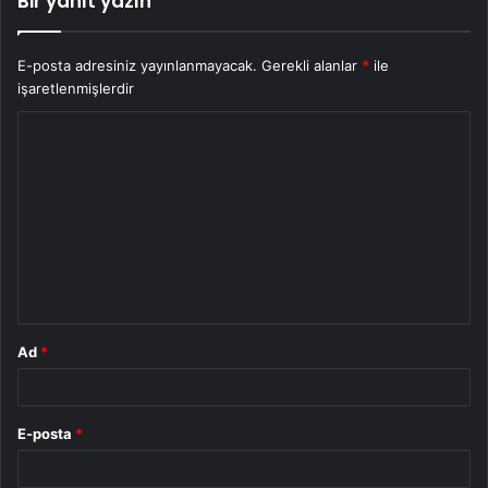
Bir yanıt yazın
E-posta adresiniz yayınlanmayacak.
Gerekli alanlar
*
ile
işaretlenmişlerdir
Y
o
r
u
m
*
Ad
*
E-posta
*