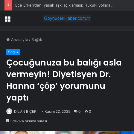
Ece Erken’den ‘yasak aşk’ açıklaması: Hukuki yollara başvuruyor
Menü
Anasayfa
/
Sağlık
Sağlık
Çocuğunuza bu balığı asla
vermeyin! Diyetisyen Dr.
Hanna ‘çöp’ yorumunu
yaptı
DİLAN BİÇER
Kasım 22, 2025
0
0
1 dakika okuma süresi