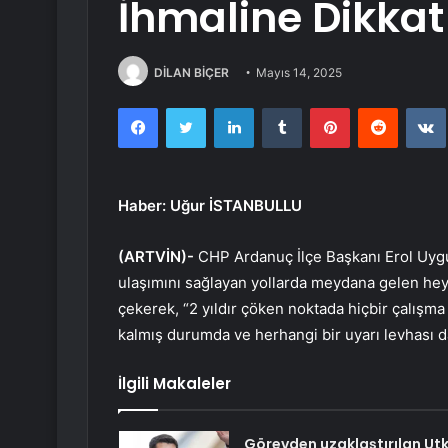
İhmaline Dikkat
DİLAN BİÇER
Mayıs 14, 2025
Facebook
Twitter
LinkedIn
Tumblr
Pinterest
Reddit
Haber: Uğur İSTANBULLU
(ARTVİN)-
CHP Ardanuç İlçe Başkanı Erol Uygu
ulaşımını sağlayan yollarda meydana gelen heye
çekerek, “2 yıldır çöken noktada hiçbir çalışma
kalmış durumda ve herhangi bir uyarı levhası d
İlgili Makaleler
Görevden uzaklaştırılan Ut