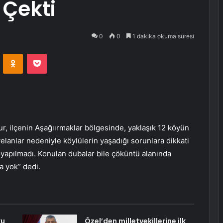
 Çekti
0
0
1 dakika okuma süresi
VKontakte
Odnoklassniki
Pocket
r, ilçenin Aşağıırmaklar bölgesinde, yaklaşık 12 köyün
lanlar nedeniyle köylülerin yaşadığı sorunlara dikkati
 yapılmadı. Konulan dubalar bile çöküntü alanında
a yok” dedi.
ku
Özel’den milletvekillerine ilk