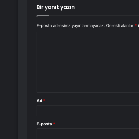
Bir yanıt yazın
E-posta adresiniz yayınlanmayacak.
Gerekli alanlar
*
i
Y
o
r
u
m
*
Ad
*
E-posta
*