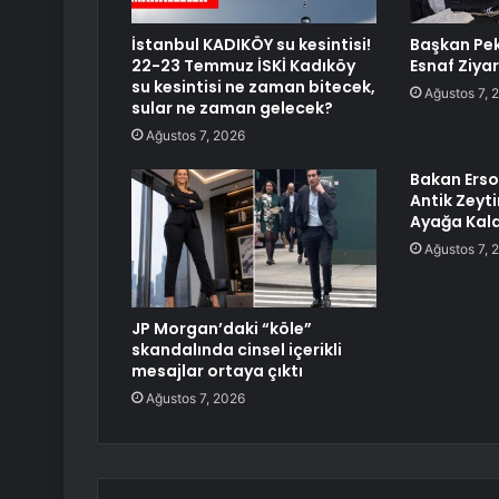
İstanbul KADIKÖY su kesintisi!
Başkan Pe
22-23 Temmuz İSKİ Kadıköy
Esnaf Ziyar
su kesintisi ne zaman bitecek,
Ağustos 7, 
sular ne zaman gelecek?
Ağustos 7, 2026
Bakan Erso
Antik Zeyti
Ayağa Kaldı
Ağustos 7, 
JP Morgan’daki “köle”
skandalında cinsel içerikli
mesajlar ortaya çıktı
Ağustos 7, 2026