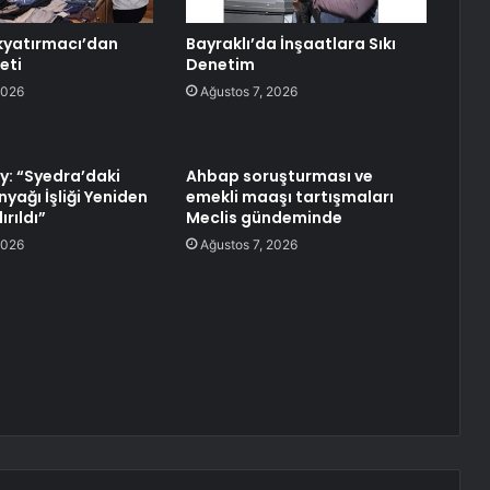
kyatırmacı’dan
Bayraklı’da İnşaatlara Sıkı
eti
Denetim
2026
Ağustos 7, 2026
y: “Syedra’daki
Ahbap soruşturması ve
nyağı İşliği Yeniden
emekli maaşı tartışmaları
rıldı”
Meclis gündeminde
2026
Ağustos 7, 2026