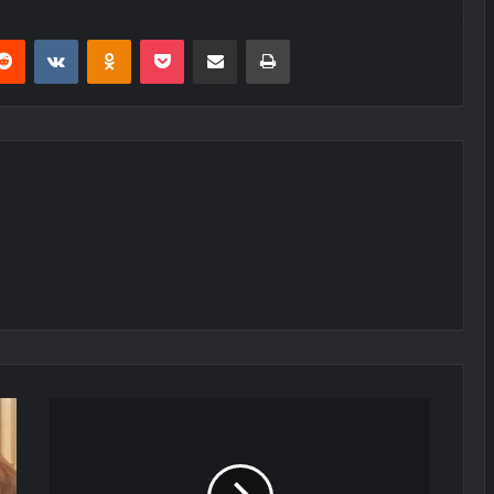
erest
Reddit
VKontakte
Odnoklassniki
Pocket
E-Posta ile paylaş
Yazdır