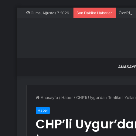
Özel’den 
Cuma, Ağustos 7 2026
Son Dakika Haberleri
ANASAY
Anasayfa
/
Haber
/
CHP’li Uygur’dan Tehlikeli Yollar
Haber
CHP’li Uygur’dan