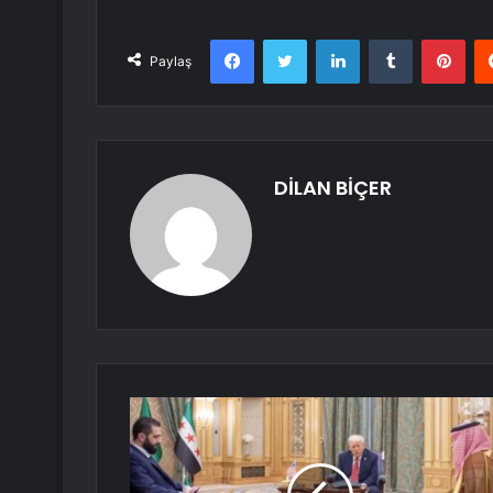
Facebook
Twitter
LinkedIn
Tumblr
Pint
Paylaş
DİLAN BİÇER