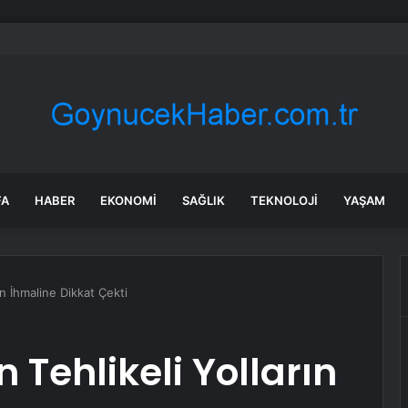
milletvekillerine ilk uyarı: “Esprisini bile yapmayacaksınız”
FA
HABER
EKONOMI
SAĞLIK
TEKNOLOJI
YAŞAM
ın İhmaline Dikkat Çekti
 Tehlikeli Yolların