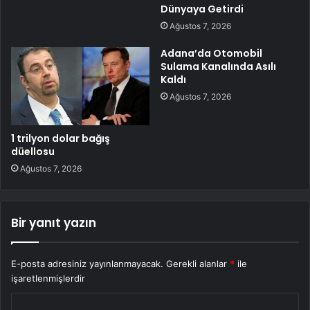
Dünyaya Getirdi
Ağustos 7, 2026
Adana’da Otomobil
Sulama Kanalında Asılı
Kaldı
Ağustos 7, 2026
1 trilyon dolar bağış
düellosu
Ağustos 7, 2026
Bir yanıt yazın
E-posta adresiniz yayınlanmayacak.
Gerekli alanlar
*
ile
işaretlenmişlerdir
Y