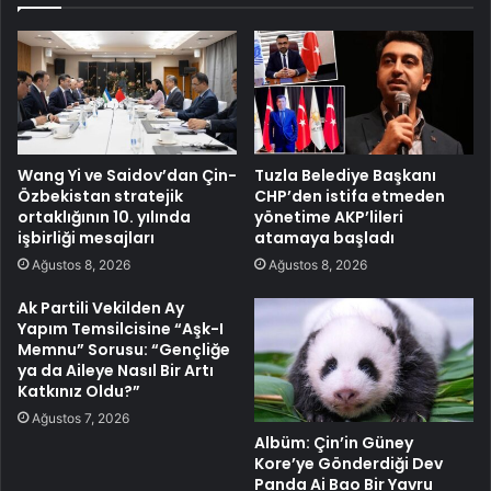
Wang Yi ve Saidov’dan Çin-
Tuzla Belediye Başkanı
Özbekistan stratejik
CHP’den istifa etmeden
ortaklığının 10. yılında
yönetime AKP’lileri
işbirliği mesajları
atamaya başladı
Ağustos 8, 2026
Ağustos 8, 2026
Ak Partili Vekilden Ay
Yapım Temsilcisine “Aşk-I
Memnu” Sorusu: “Gençliğe
ya da Aileye Nasıl Bir Artı
Katkınız Oldu?”
Ağustos 7, 2026
Albüm: Çin’in Güney
Kore’ye Gönderdiği Dev
Panda Ai Bao Bir Yavru