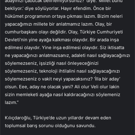
adayınızı çabucak belirlemiyorsunuz?’ diye. ‘Millet bunu
bekliyor.’ diye söylüyorlar. Hayır efendim. Önce bir
hükümet programının ortaya çıkması lazım. Bizim neleri
yapacağımızı millete bir anlatmamız lazım. Olay, bir
cumhurbaşkanı olayı değildir. Olay, Türkiye Cumhuriyeti
Devleti’nin yine ayağa kalkması olayıdır. Bir arada inşa
edilmesi olayıdır. Yine inşa edilmesi olayıdır. Siz iktisatta
ne yapacağınızı anlatmazsanız, adaleti nasıl sağlayacağınızı
söylemezseniz, işsizliği nasıl önleyeceğinizi
söylemezseniz, teknoloji ihtilalini nasıl sağlayacağınızı
söylemezseniz o vakit neyi yapacaksınız? ‘İlla bir aday’
olsun. Eee, aday ne olacak yani? Ali olur Veli olur lakin
sizin memleketi ayağa nasıl kaldıracağınızı söylemeniz
lazım.”
Kılıçdaroğlu, Türkiye’de uzun yıllardır devam eden
toplumsal barış sorunu olduğunu savundu.