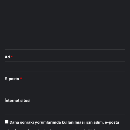
o
r
u
m
*
Ad
*
E-posta
*
İnternet sitesi
Daha sonraki yorumlarımda kullanılması için adım, e-posta