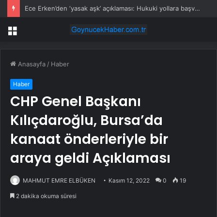
Ece Erken’den ‘yasak aşk’ açıklaması: Hukuki yollara başvuruyor
Menü
Anasayfa
/
Haber
Haber
CHP Genel Başkanı
Kılıçdaroğlu, Bursa’da
kanaat önderleriyle bir
araya geldi Açıklaması
MAHMUT EMRE ELBÜKEN
Kasım 12, 2022
0
19
2 dakika okuma süresi